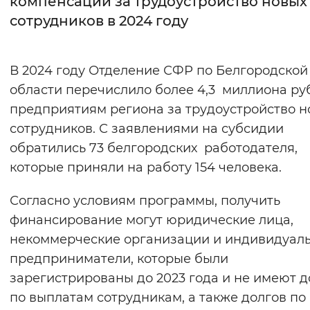
компенсации за трудоустройство новых
сотрудников в 2024 году
Интервал между буквами
Нормальный
Увеличенный
Большо
В 2024 году Отделение СФР по Белгородской
области перечислило более 4,3 миллиона ру
Цвет сайта
предприятиям региона за трудоустройство н
Монохромный
Инверсивный монохромны
сотрудников. С заявлениями на субсидии
Синий фон
обратились 73 белгородских работодателя,
которые приняли на работу 154 человека.
Изображения
Согласно условиям программы, получить
Включены
Выключены
финансирование могут юридические лица,
некоммерческие организации и индивидуал
Звуковой ассистент
предприниматели, которые были
Воспроизвести
Остановить
Повтори
зарегистрированы до 2023 года и не имеют д
по выплатам сотрудникам, а также долгов по