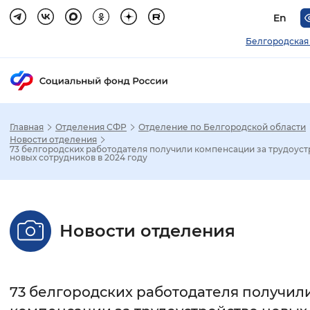
En
Белгородская
Главная
Отделения СФР
Отделение по Белгородской области
Зак
Новости отделения
73 белгородских работодателя получили компенсации за трудоуст
новых сотрудников в 2024 году
Настройка режима отображения
Размер шрифта
Новости отделения
Стандартный
Увеличенный
Крупны
Шрифт
73 белгородских работодателя получил
Без засечек
С засечками