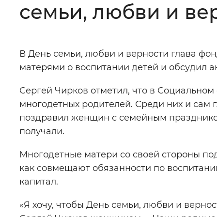
семьи, любви и ве
Цвет сайта
:
Монохромный
В День семьи, любви и верности глава фо
Изображения
:
Включены
матерями о воспитании детей и обсудил 
Сергей Чирков отметил, что в Социальном
Звуковой ассистент
:
Воспроизв
многодетных родителей. Среди них и сам г
поздравил женщин с семейным праздником
получали.
Вернуть стандартные настройки
Многодетные матери со своей стороны под
как совмещают обязанности по воспитанию
капитал.
«Я хочу, чтобы День семьи, любви и верно