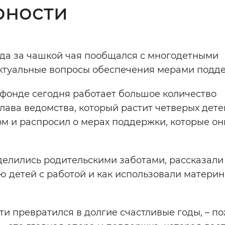
рности
Инверсивный монохромный
Синий
нда за чашкой чая пообщался с многодетными
Выключены
актуальные вопросы обеспечения мерами подд
 фонде сегодня работает большое количество
ести
Остановить
Повторить
лава ведомства, который растит четверых дете
 и распросил о мерах поддержки, которые он
елились родительскими заботами, рассказали 
 детей с работой и как использовали матери
сти превратился в долгие счастливые годы, – п