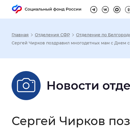
Главная
Отделения СФР
Отделение по Белгород
Настройка реж
Сергей Чирков поздравил многодетных мам с Днем с
Размер шрифта
:
Стандартный
Новости отд
Шрифт
:
Без засечек
С з
Интервал между буквами
:
Нор
Сергей Чирков по