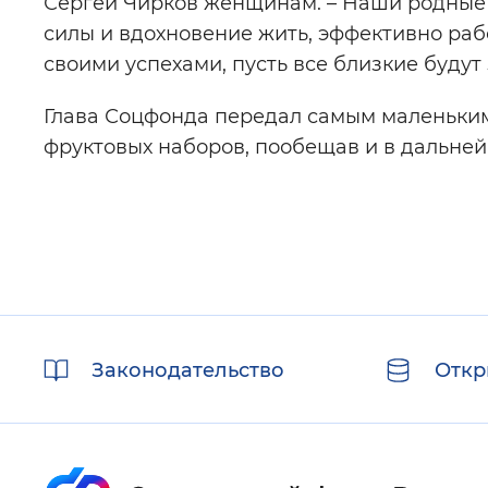
Сергей Чирков женщинам. – Наши родные –
силы и вдохновение жить, эффективно рабо
своими успехами, пусть все близкие будут
Глава Соцфонда передал самым маленьким
фруктовых наборов, пообещав и в дальней
Полезные
Законодательство
Откр
ссылки