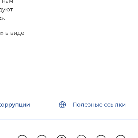
т нам
адуют
».
» в виде
коррупции
Полезные ссылки