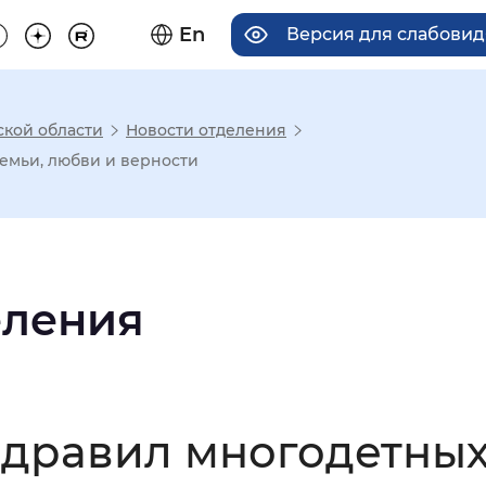
En
Версия для слабови
ской области
Новости отделения
има отображения
емьи, любви и верности
Увеличенный
Крупный
еления
асечками
мальный
Увеличенный
Большо
здравил многодетных