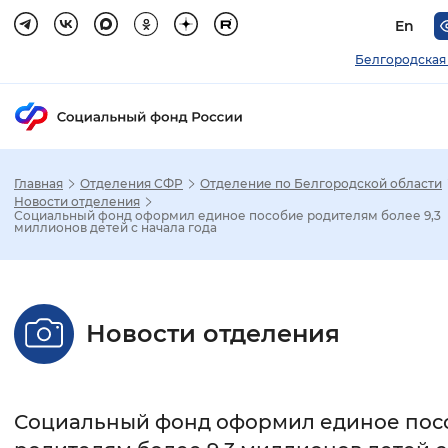
En
Белгородская
Главная
Отделения СФР
Отделение по Белгородской области
Зак
Новости отделения
Социальный фонд оформил единое пособие родителям более 9,3
миллионов детей с начала года
Настройка режима отображения
Размер шрифта
Новости отделения
Стандартный
Увеличенный
Крупны
Шрифт
Социальный фонд оформил единое пос
Без засечек
С засечками