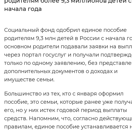
родителям более 9,3 миллионов детей с
начала года
Интервал между буквами
Нормальный
Увеличенный
Большо
Социальный фонд одобрил единое пособие
родителям 9,3 млн детей в России с начала го
Цвет сайта
основном родители подавали заявки на выпл
Монохромный
Инверсивный монохромны
через портал госуслуг и получали подтверж
Синий фон
только по одному заявлению, без представл
дополнительных документов о доходах и
Изображения
имуществе семьи.
Включены
Выключены
Большинство из тех, кто с января оформил
пособие, это семьи, которые ранее уже получ
Звуковой ассистент
его, но у них истек годовой период выплаты
Воспроизвести
Остановить
Повтори
средств. Напомним, что, согласно действую
правилам, единое пособие устанавливается н