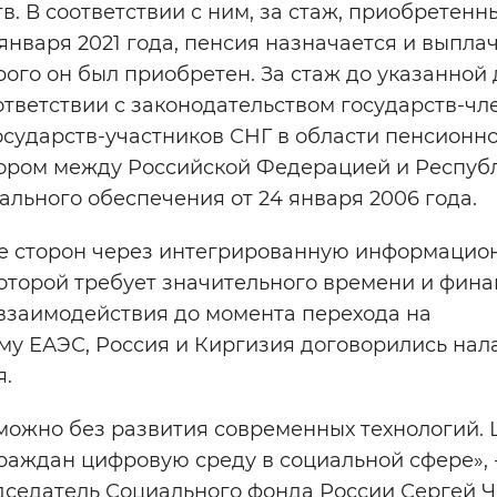
. В соответствии с ним, за стаж, приобретенн
января 2021 года, пенсия назначается и выпла
рого он был приобретен. За стаж до указанной
ответствии с законодательством государств-чл
сударств-участников СНГ в области пенсионн
овором между Российской Федерацией и Респуб
ального обеспечения от 24 января 2006 года.
е сторон через интегрированную информацио
оторой требует значительного времени и фин
взаимодействия до момента перехода на
у ЕАЭС, Россия и Киргизия договорились нал
я.
ожно без развития современных технологий. 
аждан цифровую среду в социальной сфере», 
дседатель Социального фонда России Сергей Ч