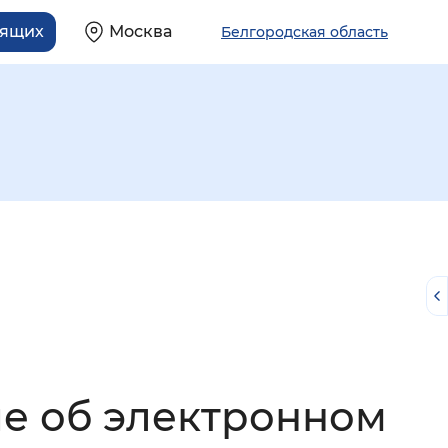
дящих
Москва
Белгородская область
й
е об электронном