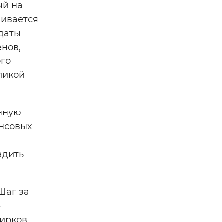
ый на
чивается
 даты
енов,
ого
ликой
нную
ансовых
адить
Шаг за
-
ирков.