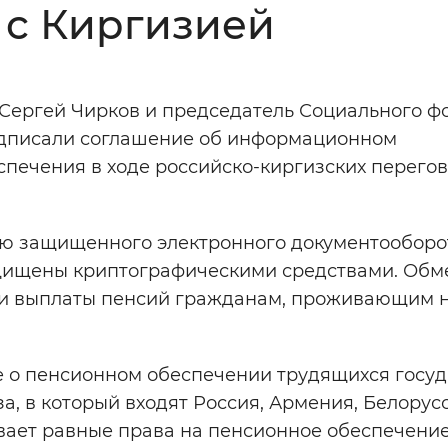
 с Киргизией
Инверсивный монохромный
Синий
Сергей Чирков и председатель Социального ф
Выключены
одписали соглашение об информационном
печения в ходе российско-киргизских перегов
ести
Остановить
Повторить
ю защищенного электронного документооборо
ащищены криптографическими средствами. Обм
 и выплаты пенсий гражданам, проживающим 
ие о пенсионном обеспечении трудящихся госуд
, в который входят Россия, Армения, Белорусс
ивает равные права на пенсионное обеспечени