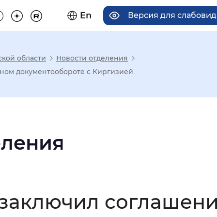
En
Версия для слабови
ской области
Новости отделения
има отображения
ном документообороте с Киргизией
Увеличенный
Крупный
еления
асечками
мальный
Увеличенный
Большо
заключил соглашени