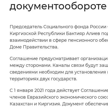
документообороте
Цвет сайта
:
Монохромный
Председатель Социального фонда России 
Изображения
:
Включены
Киргизской Республики Бактияр Алиев п
взаимодействии в сфере пенсионного обес
Звуковой ассистент
:
Воспроизв
Доме Правительства.
Соглашение предусматривает организаци
между сторонами. Каналы связи будут з
сведениями необходим для установления
Вернуть стандартные настройки
территориях двух государств.
С 1 января 2021 года действует Соглашен
членов Евразийского экономического союза
Казахстан и Киргизия. Документ обеспеч