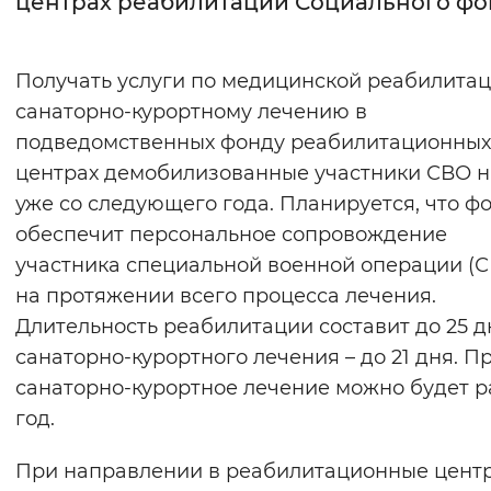
центрах реабилитации Социального фо
Интервал между буквами
Получать услуги по медицинской реабилитац
Нормальный
Увеличенный
Большо
санаторно-курортному лечению в
подведомственных фонду реабилитационных
Цвет сайта
центрах демобилизованные участники СВО н
Монохромный
Инверсивный монохромны
уже со следующего года. Планируется, что ф
Синий фон
обеспечит персональное сопровождение
участника специальной военной операции (
Изображения
на протяжении всего процесса лечения.
Длительность реабилитации составит до 25 д
Включены
Выключены
санаторно-курортного лечения – до 21 дня. П
санаторно-курортное лечение можно будет р
Звуковой ассистент
год.
Воспроизвести
Остановить
Повтори
При направлении в реабилитационные цент