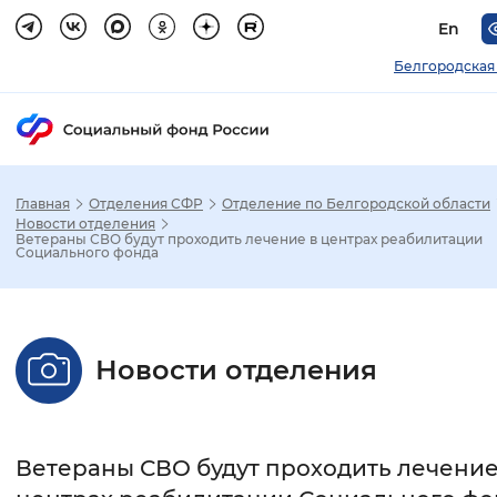
En
Белгородская
Главная
Отделения СФР
Отделение по Белгородской области
Зак
Новости отделения
Ветераны СВО будут проходить лечение в центрах реабилитации
Социального фонда
Настройка режима отображения
Размер шрифта
Новости отделения
Стандартный
Увеличенный
Крупны
Шрифт
Ветераны СВО будут проходить лечение
Без засечек
С засечками