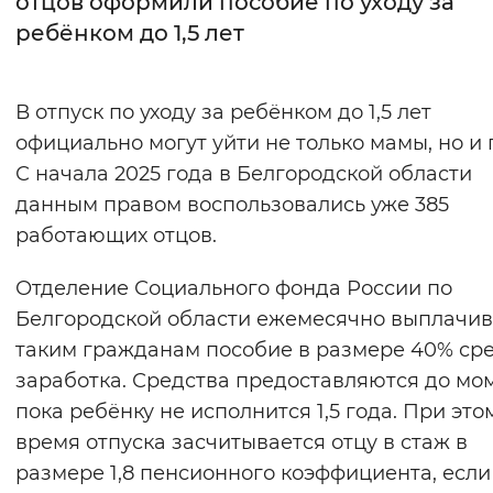
отцов оформили пособие по уходу за
ребёнком до 1,5 лет
Интервал между буквами
Нормальный
Увеличенный
Большо
В отпуск по уходу за ребёнком до 1,5 лет
официально могут уйти не только мамы, но и 
Цвет сайта
С начала 2025 года в Белгородской области
Монохромный
Инверсивный монохромны
данным правом воспользовались уже 385
Синий фон
работающих отцов.
Отделение Социального фонда России по
Изображения
Белгородской области ежемесячно выплачив
Включены
Выключены
таким гражданам пособие в размере 40% ср
заработка. Средства предоставляются до мо
Звуковой ассистент
пока ребёнку не исполнится 1,5 года. При это
Воспроизвести
Остановить
Повтори
время отпуска засчитывается отцу в стаж в
размере 1,8 пенсионного коэффициента, если