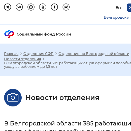
En
Белгородская
Главная
Отделения СФР
Отделение по Белгородской области
Зак
Новости отделения
В Белгородской области 385 работающих отцов оформили пособи
уходу за ребёнком до 1,5 лет
Настройка режима отображения
Размер шрифта
Новости отделения
Стандартный
Увеличенный
Крупны
Шрифт
В Белгородской области 385 работающи
Без засечек
С засечками