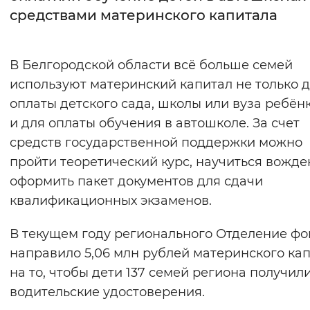
средствами материнского капитала
Интервал между буквами
Нормальный
Увеличенный
Большо
В Белгородской области всё больше семей
используют материнский капитал не только 
Цвет сайта
оплаты детского сада, школы или вуза ребёнк
Монохромный
Инверсивный монохромны
и для оплаты обучения в автошколе. За счет
средств государственной поддержки можно
Синий фон
пройти теоретический курс, научиться вожд
оформить пакет документов для сдачи
Изображения
квалификационных экзаменов.
Включены
Выключены
В текущем году регионального Отделение ф
Звуковой ассистент
направило 5,06 млн рублей материнского ка
на то, чтобы дети 137 семей региона получил
Воспроизвести
Остановить
Повтори
водительские удостоверения.