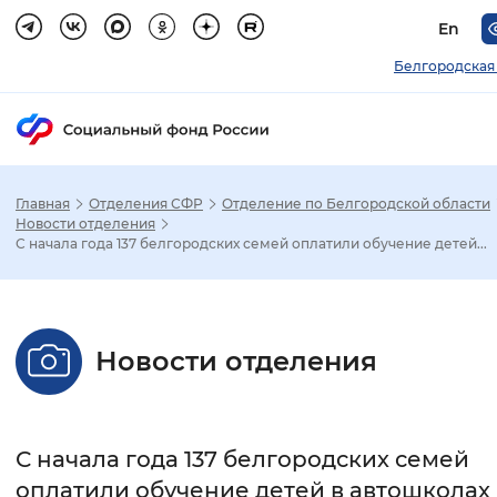
En
Белгородская
Главная
Отделения СФР
Отделение по Белгородской области
Зак
Новости отделения
С начала года 137 белгородских семей оплатили обучение детей...
Настройка режима отображения
Размер шрифта
Новости отделения
Стандартный
Увеличенный
Крупны
Шрифт
С начала года 137 белгородских семей
Без засечек
С засечками
оплатили обучение детей в автошколах