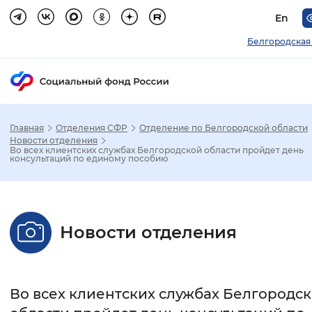
En
Белгородская
Главная
Отделения СФР
Отделение по Белгородской области
Зак
Новости отделения
Во всех клиентских службах Белгородской области пройдет день
консультаций по единому пособию
Настройка режима отображения
Размер шрифта
Новости отделения
Стандартный
Увеличенный
Крупны
Шрифт
Во всех клиентских службах Белгородс
Без засечек
С засечками