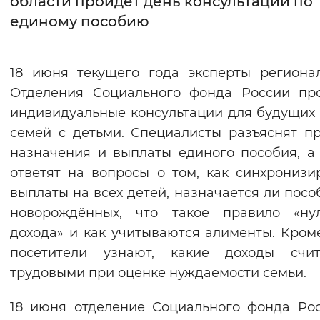
области пройдет день консультаций по
единому пособию
Интервал между буквами
Нормальный
Увеличенный
Большо
18 июня текущего года эксперты региона
Отделения Социального фонда России пр
Цвет сайта
индивидуальные консультации для будущих
Монохромный
Инверсивный монохромны
семей с детьми. Специалисты разъяснят п
Синий фон
назначения и выплаты единого пособия, а
ответят на вопросы о том, как синхронизи
Изображения
выплаты на всех детей, назначается ли посо
новорождённых, что такое правило «нул
Включены
Выключены
дохода» и как учитываются алименты. Кроме
посетители узнают, какие доходы счит
Звуковой ассистент
трудовыми при оценке нуждаемости семьи.
Воспроизвести
Остановить
Повтори
18 июня отделение Социального фонда Рос