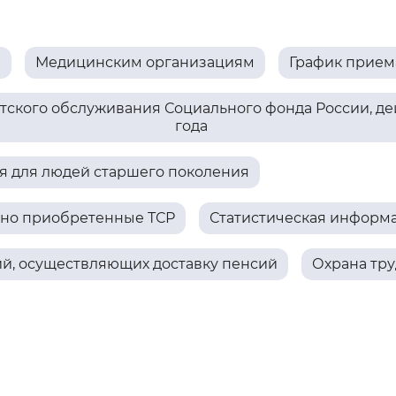
Инверсивный монохромный
Синий
м
Медицинским организациям
График прием
Выключены
ского обслуживания Социального фонда России, дей
года
ести
Остановить
Повторить
 для людей старшего поколения
ьно приобретенные ТСР
Статистическая информ
ий, осуществляющих доставку пенсий
Охрана тру