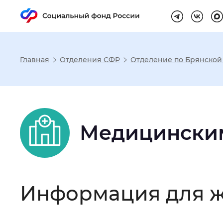
Главная
Отделения СФР
Отделение по Брянской
Настройка реж
Размер шрифта
:
Стандартный
Медицински
Шрифт
:
Без засечек
С з
Информация для ж
Интервал между буквами
:
Нор