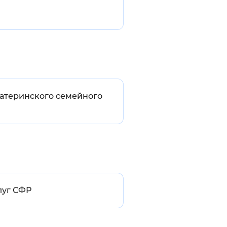
материнского семейного
луг СФР