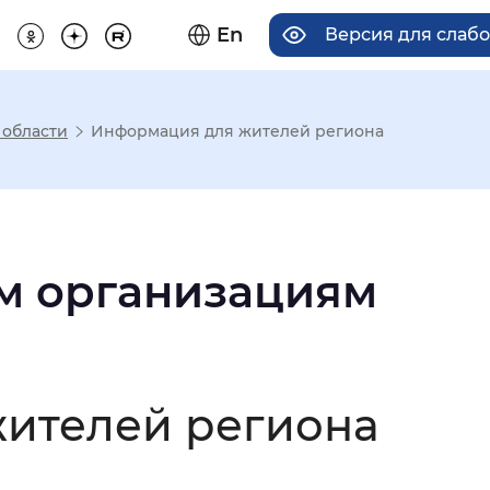
En
Версия для слаб
 области
Информация для жителей региона
има отображения
Увеличенный
Крупный
м организациям
асечками
ителей региона
мальный
Увеличенный
Большо