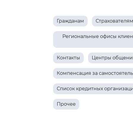
Цвет сайта
:
Монохромный
Гражданам
Страхователя
Изображения
:
Включены
Региональные офисы клиент
Звуковой ассистент
:
Воспроизв
Контакты
Центры общения
Компенсация за самостоятел
Список кредитных организац
Вернуть стандартные настройки
Прочее