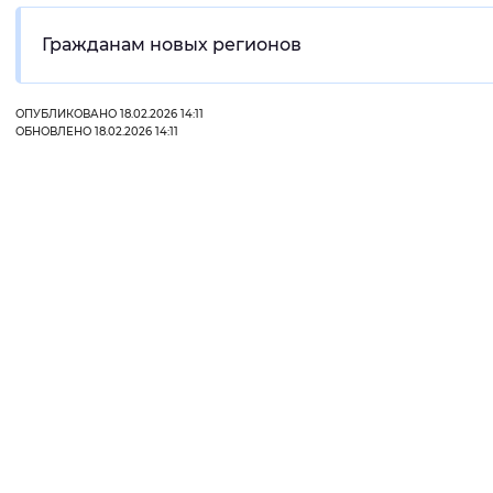
Интервал между буквами
Гражданам новых регионов
Нормальный
Увеличенный
Большо
ОПУБЛИКОВАНО 18.02.2026 14:11
ОБНОВЛЕНО 18.02.2026 14:11
Цвет сайта
Монохромный
Инверсивный монохромны
Синий фон
Изображения
Включены
Выключены
Звуковой ассистент
Воспроизвести
Остановить
Повтори