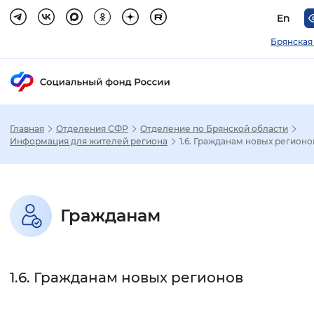
En
Брянская
Главная
Отделения СФР
Отделение по Брянской области
Зак
Информация для жителей региона
1.6. Гражданам новых регионо
Настройка режима отображения
Гражданам
Размер шрифта
Стандартный
Увеличенный
Крупны
1.6. Гражданам новых регионов
Шрифт
Без засечек
С засечками