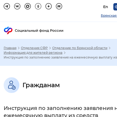
En
Брянская
Главная
Отделения СФР
Отделение по Брянской области
Зак
Информация для жителей региона
Инструкция по заполнению заявления на ежемесячную выплату из.
Настройка режима отображения
Размер шрифта
Гражданам
Стандартный
Увеличенный
Крупны
Шрифт
Инструкция по заполнению заявления 
Без засечек
С засечками
ежемесячную выплату из средств