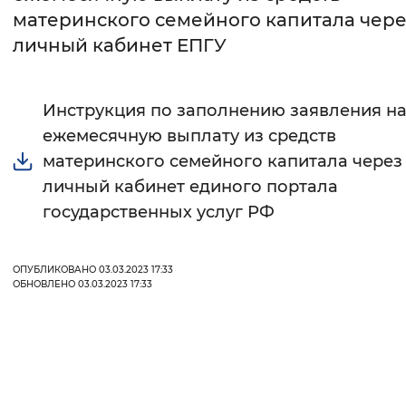
материнского семейного капитала чере
Интервал между буквами
личный кабинет ЕПГУ
Нормальный
Увеличенный
Большо
Инструкция по заполнению заявления н
Цвет сайта
ежемесячную выплату из средств
Монохромный
Инверсивный монохромны
материнского семейного капитала через
личный кабинет единого портала
Синий фон
государственных услуг РФ
Изображения
ОПУБЛИКОВАНО 03.03.2023 17:33
Включены
Выключены
ОБНОВЛЕНО 03.03.2023 17:33
Звуковой ассистент
Воспроизвести
Остановить
Повтори