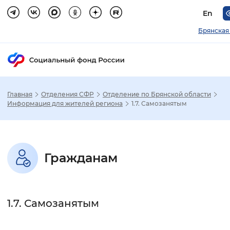
En
Брянская
Главная
Отделения СФР
Отделение по Брянской области
Зак
Информация для жителей региона
1.7. Самозанятым
Настройка режима отображения
Гражданам
Размер шрифта
Стандартный
Увеличенный
Крупны
1.7. Самозанятым
Шрифт
Без засечек
С засечками