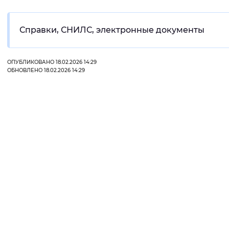
Интервал между буквами
Справки, СНИЛС, электронные документы
Нормальный
Увеличенный
Большо
ОПУБЛИКОВАНО 18.02.2026 14:29
Цвет сайта
ОБНОВЛЕНО 18.02.2026 14:29
Монохромный
Инверсивный монохромны
Синий фон
Изображения
Включены
Выключены
Звуковой ассистент
Воспроизвести
Остановить
Повтори