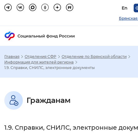
En
Брянская
Главная
Отделения СФР
Отделение по Брянской области
Зак
Информация для жителей региона
1.9. Справки, СНИЛС, электронные документы
Настройка режима отображения
Размер шрифта
Гражданам
Стандартный
Увеличенный
Крупны
Шрифт
1.9. Справки, СНИЛС, электронные доку
Без засечек
С засечками