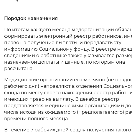
Интервал между буквами
Порядок назначения
Нормальный
Увеличенный
Большо
По итогам каждого месяца медорганизации обяза
формировать электронный реестр работников, и
Цвет сайта
право на получение выплаты, и передавать эту
информацию Социальному фонду. В реестре наряд
Монохромный
Инверсивный монохромны
сведениями о работнике также указывается разме
назначаемой доплаты и данные, по которым она
Синий фон
рассчитана.
Изображения
Медицинские организации ежемесячно (не поздне
рабочего дня) направляют в отделения Социально
Включены
Выключены
фонда по месту своего нахождения реестр работни
имеющих право на выплату. В декабре реестр
Звуковой ассистент
представляется медицинскими организациями до 
числа исходя из ожидаемого (предполагаемого) р
Воспроизвести
Остановить
Повтори
времени полного месяца.
В течение 7 рабочих дней со дня получения такого