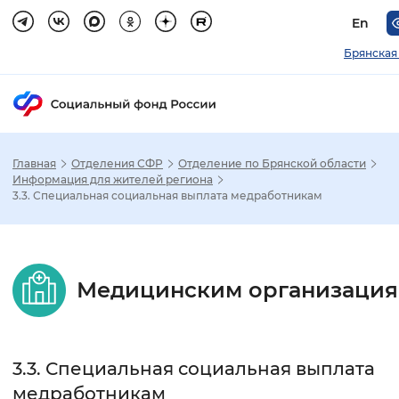
En
Брянская
Главная
Отделения СФР
Отделение по Брянской области
Зак
Информация для жителей региона
3.3. Специальная социальная выплата медработникам
Настройка режима отображения
Размер шрифта
Медицинским организаци
Стандартный
Увеличенный
Крупны
Шрифт
3.3. Специальная социальная выплата
Без засечек
С засечками
медработникам