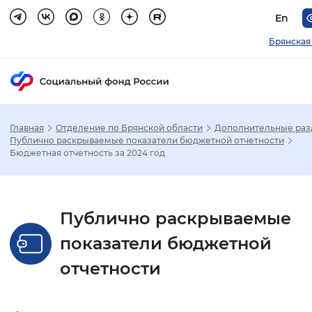
En
Брянская
Главная
Отделение по Брянской области
Дополнительные ра
Зак
Публично раскрываемые показатели бюджетной отчетности
Бюджетная отчетность за 2024 год
Настройка режима отображения
Размер шрифта
Публично раскрываемые
Стандартный
Увеличенный
Крупны
показатели бюджетной
отчетности
Шрифт
Без засечек
С засечками