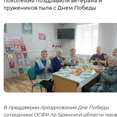
поколения поздравили ветерана и
тружеников тыла с Днем Победы
Интервал между буквами
Нормальный
Увеличенный
Большо
Цвет сайта
Монохромный
Инверсивный монохромны
Синий фон
Изображения
Включены
Выключены
Звуковой ассистент
Воспроизвести
Остановить
Повтори
В преддверии празднования Дня Победы
сотрудники ОСФР по Брянской области про