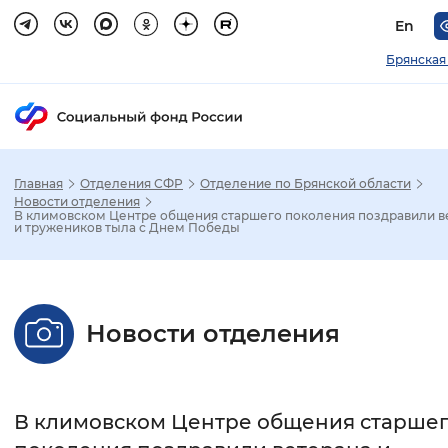
En
Брянская
Главная
Отделения СФР
Отделение по Брянской области
Зак
Новости отделения
В климовском Центре общения старшего поколения поздравили в
и тружеников тыла с Днем Победы
Настройка режима отображения
Размер шрифта
Новости отделения
Стандартный
Увеличенный
Крупны
Шрифт
В климовском Центре общения старше
Без засечек
С засечками