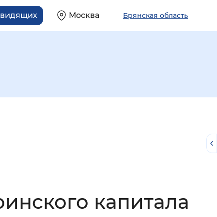
овидящих
Москва
Брянская область
й
ринского капитала