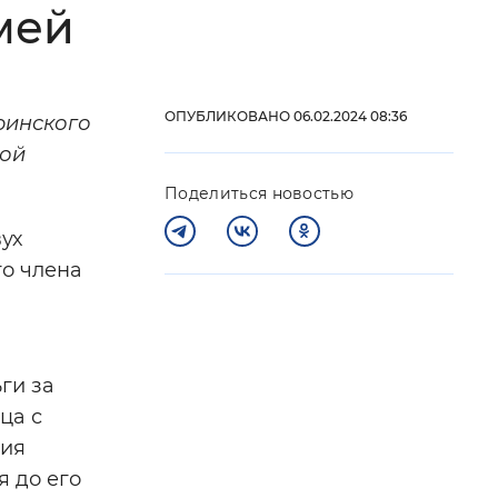
мей
 фон
ОПУБЛИКОВАНО 06.02.2024 08:36
ринского
кой
Поделиться новостью
ух
го члена
Закрыть
ги за
ца с
ния
я до его