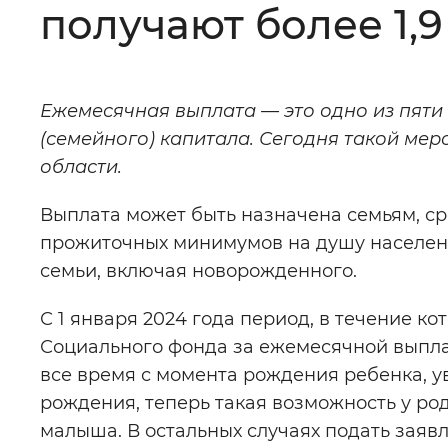
получают более 1,
Цвет сайта
:
Монохромный
Ежемесячная выплата — это одно из пяти
Изображения
:
Включены
(семейного) капитала. Сегодня такой ме
области.
Звуковой ассистент
:
Воспроизв
Выплата может быть назначена семьям, с
прожиточных минимумов на душу населения
семьи, включая новорожденного.
Вернуть стандартные настройки
С 1 января 2024 года период, в течение к
Социального фонда за ежемесячной выплат
все время с момента рождения ребенка, ув
рождения, теперь такая возможность у ро
малыша. В остальных случаях подать заяв