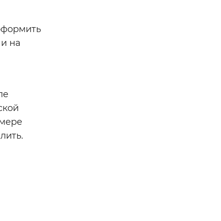
оформить
 и на
ле
ской
 мере
лить.