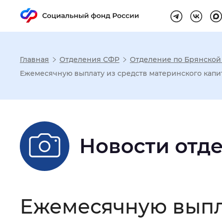
Главная
Отделения СФР
Отделение по Брянской
Настройка реж
Ежемесячную выплату из средств материнского капит
Размер шрифта
:
Стандартный
Новости отд
Шрифт
:
Без засечек
С з
Интервал между буквами
:
Нор
Ежемесячную выпла