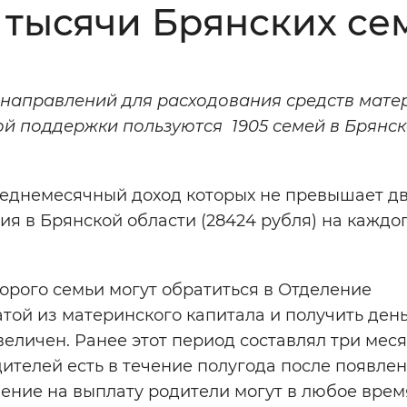
9 тысячи Брянских се
Инверсивный монохромный
Синий
 направлений для расходования средств мате
Выключены
рой поддержки пользуются 1905 семей в Брянс
ести
Остановить
Повторить
реднемесячный доход которых не превышает дв
 в Брянской области (28424 рубля) на каждо
оторого семьи могут обратиться в Отделение
ой из материнского капитала и получить день
еличен. Ранее этот период составлял три меся
дителей есть в течение полугода после появле
ление на выплату родители могут в любое врем