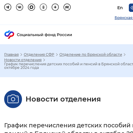
En
Брянская
Главная
Отделения СФР
Отделение по Брянской области
Зак
Новости отделения
График перечисления детских пособий и пенсий в Брянской област
октябре 2024 года
Настройка режима отображения
Размер шрифта
Новости отделения
Стандартный
Увеличенный
Крупны
Шрифт
График перечисления детских пособий 
Без засечек
С засечками