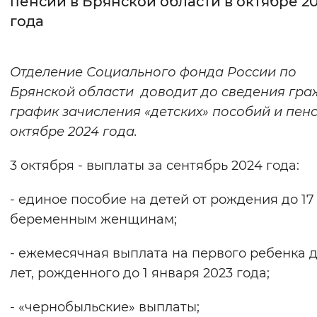
пенсий в Брянской области в октябре 2
года
Интервал между буквами
Нормальный
Увеличенный
Большо
Отделение Социального фонда России по
Брянской области доводит до сведения гр
Цвет сайта
график зачисления «детских» пособий и пен
Монохромный
Инверсивный монохромны
октябре 2024 года.
Синий фон
3 октября - выплаты за сентябрь 2024 года:
Изображения
- единое пособие на детей от рождения до 17 
Включены
Выключены
беременным женщинам;
- ежемесячная выплата на первого ребенка д
Звуковой ассистент
лет, рожденного до 1 января 2023 года;
Воспроизвести
Остановить
Повтори
- «чернобыльские» выплаты;