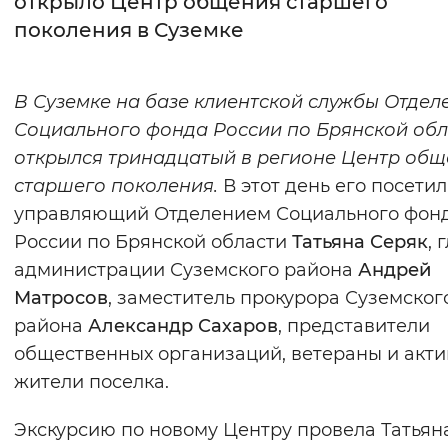
открыло Центр общения старшего
поколения в Суземке
Интервал между буквами
Нормальный
Увеличенный
Большо
В Суземке на базе клиентской службы Отдел
Социального фонда России по Брянской обл
Цвет сайта
открылся тринадцатый в регионе Центр об
Монохромный
Инверсивный монохромны
старшего поколения.
В этот день его посети
Синий фон
управляющий Отделением Социального фон
России по Брянской области
Татьяна Серяк
, 
Изображения
администрации Суземского района
Андрей
Матросов
, заместитель прокурора Суземског
Включены
Выключены
района
Александр Сахаров
, представители
общественных организаций, ветераны и акт
Звуковой ассистент
жители поселка.
Воспроизвести
Остановить
Повтори
Экскурсию по новому Центру провела Татьян