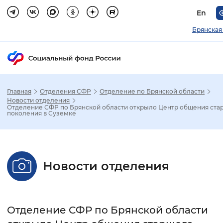
En
Брянская
Главная
Отделения СФР
Отделение по Брянской области
Зак
Новости отделения
Отделение СФР по Брянской области открыло Центр общения ста
поколения в Суземке
Настройка режима отображения
Размер шрифта
Новости отделения
Стандартный
Увеличенный
Крупны
Шрифт
Отделение СФР по Брянской области
Без засечек
С засечками