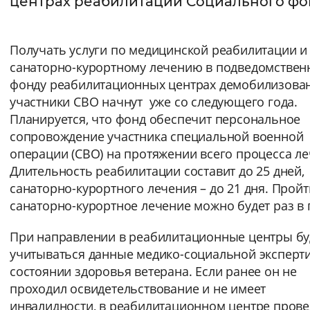
центрах реабилитации Социального фо
Интервал между буквами
Получать услуги по медицинской реабилитации и
Нормальный
Увеличенный
Большо
санаторно-курортному лечению в подведомствен
фонду реабилитационных центрах демобилизова
Цвет сайта
участники СВО начнут уже со следующего года.
Монохромный
Инверсивный монохромны
Планируется, что фонд обеспечит персональное
сопровождение участника специальной военной
Синий фон
операции (СВО) на протяжении всего процесса ле
Длительность реабилитации составит до 25 дней,
Изображения
санаторно-курортного лечения – до 21 дня. Пройт
санаторно-курортное лечение можно будет раз в 
Включены
Выключены
При направлении в реабилитационные центры бу
Звуковой ассистент
учитываться данные медико-социальной эксперт
состоянии здоровья ветерана. Если ранее он не
Воспроизвести
Остановить
Повтори
проходил освидетельствование и не имеет
инвалидности, в реабилитационном центре прове