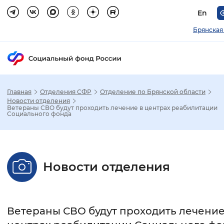
En
Брянская
Главная
Отделения СФР
Отделение по Брянской области
Зак
Новости отделения
Ветераны СВО будут проходить лечение в центрах реабилитации
Социального фонда
Настройка режима отображения
Размер шрифта
Новости отделения
Стандартный
Увеличенный
Крупны
Шрифт
Ветераны СВО будут проходить лечение
Без засечек
С засечками