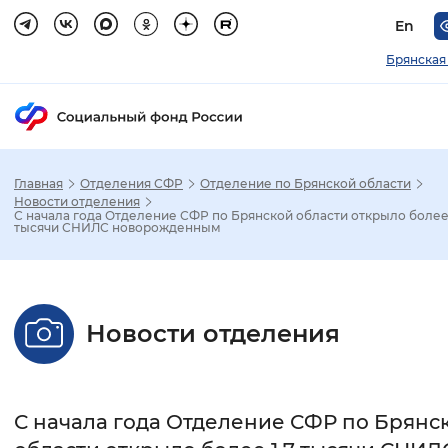
En
Брянская
Главная
Отделения СФР
Отделение по Брянской области
Зак
Новости отделения
С начала года Отделение СФР по Брянской области открыло более 
тысячи СНИЛС новорожденным
Настройка режима отображения
Размер шрифта
Новости отделения
Стандартный
Увеличенный
Крупны
Шрифт
С начала года Отделение СФР по Брянс
Без засечек
С засечками