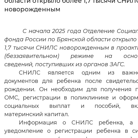
области открыло более 1,7 тысячи СНИЛ
новорожденным
Интервал между буквами
Нормальный
Увеличенный
Большо
С начала 2025 года Отделение Социал
фонда России по Брянской области открыло
Цвет сайта
1,7 тысячи СНИЛС новорожденным в проак
Монохромный
Инверсивный монохромны
(беззаявительном) режиме на осно
сведений, поступивших из органов ЗАГС.
Синий фон
СНИЛС является одним из важн
документов для ребенка после свидетель
Изображения
рождении. Он необходим для получения 
Включены
Выключены
ОМС, регистрации в поликлинике и офор
социальных выплат и пособий, вк
Звуковой ассистент
материнский капитал.
Воспроизвести
Остановить
Повтори
Информация о СНИЛС ребенка, а 
уведомление о регистрации ребенка в с