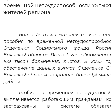
временной нетрудоспособности 75 тыс
Интервал между буквами
жителей региона
Нормальный
Увеличенный
Большо
Цвет сайта
Более 75 тысяч жителей региона пол
пособия по временной нетрудоспособнос
Монохромный
Инверсивный монохромны
Отделения Социального фонда Росс
Синий фон
Брянской области. Всего было оформлено
109 тысяч больничных листов. В 2025 г
Изображения
обеспечение данных выплат Отделение С
Брянской области направило более 1,4 мил
Включены
Выключены
рублей.
Звуковой ассистент
Пособие по временной нетрудоспосо
Воспроизвести
Остановить
Повтори
выплачивается работающим гражданам, к
застрахованы в системе обязател