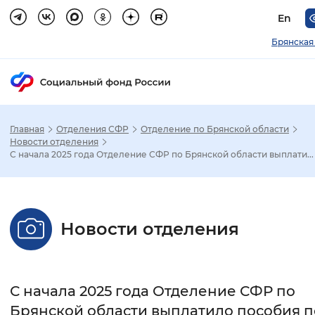
En
Брянская
Главная
Отделения СФР
Отделение по Брянской области
Зак
Новости отделения
С начала 2025 года Отделение СФР по Брянской области выплати...
Настройка режима отображения
Размер шрифта
Новости отделения
Стандартный
Увеличенный
Крупны
Шрифт
С начала 2025 года Отделение СФР по
Без засечек
С засечками
Брянской области выплатило пособия п