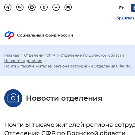
En
Брянская
Главная
Отделения СФР
Отделение по Брянской области
Зак
Новости отделения
Почти 51 тысяче жителей региона сотрудники Отделения СФР по...
Настройка режима отображения
Размер шрифта
Новости отделения
Стандартный
Увеличенный
Крупны
Шрифт
Почти 51 тысяче жителей региона сотру
Без засечек
С засечками
Отделения СФР по Брянской области