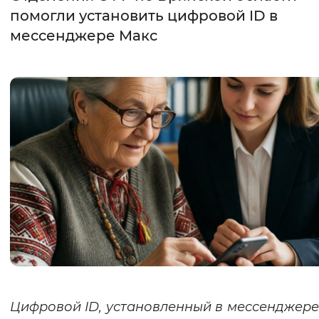
помогли установить цифровой ID в
Интервал между буквами
мессенджере Mакс
Нормальный
Увеличенный
Большо
Цвет сайта
Монохромный
Инверсивный монохромны
Синий фон
Изображения
Включены
Выключены
Звуковой ассистент
Воспроизвести
Остановить
Повтори
Цифровой ID, установленный в мессенджере