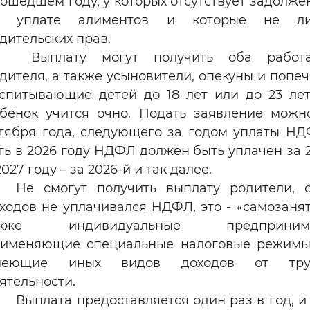
ошедшем году, у которых отсутствует задолже
о уплате алиментов и которые не л
дительских прав.
Выплату могут получить оба работ
дителя, а также усыновители, опекуны и попеч
спитывающие детей до 18 лет или до 23 лет
бёнок учится очно. Подать заявление можн
тября года, следующего за годом уплаты НД
ть в 2026 году НДФЛ должен быть уплачен за 2
2027 году – за 2026-й и так далее.
Не смогут получить выплату родители, 
ходов не уплачивался НДФЛ, это - «самозанят
акже индивидуальные предпринима
именяющие специальные налоговые режимы
меющие иных видов доходов от тру
ятельности.
Выплата предоставляется один раз в год, и