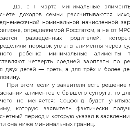
- Да, с 1 марта минимальные алимент
счёте доходов семьи рассчитываются исх
еднемесячной номинальной начисленной за
регионе, определяемой Росстатом, а не от МРО
асается разведённых родителей, котор
ределили порядок уплаты алименты через су
дного ребёнка минимальные алименты т
ставляют четверть средней зарплаты по ре
я двух детей — треть, а для трёх и более д
ловину.
При этом, если у заявителя есть решение 
ыскании алиментов с бывшего супруга, то дл
чего не меняется: Соцфонд будет учитыв
мму, которую заявитель фактически полу
счетный период и которую указал в заявлении
ли она ниже минимальных границ.