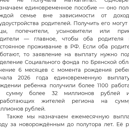
анее не получала маткапитал. Одновре
значаем единовременное пособие — оно по
аждой семье вне зависимости от дохо
удоустройства родителей. Получить его могут
тцы, попечители, усыновители или при
одители — главное, чтобы оба родителя 
стоянное проживание в РФ. Если оба родит
ботают, то заявление на выплату нужно по
деление Социального фонда по Брянской обл
чение 6 месяцев с момента рождения ребе
ачала 2026 года единовременную выплат
ждении ребенка получили более 1100 рабо
а сумму более 32 миллионов рублей 
еработающих жителей региона на сумму
ллионов рублей.
Также мы назначаем ежемесячную выпла
оду за новорождённым до полутора лет. Её 