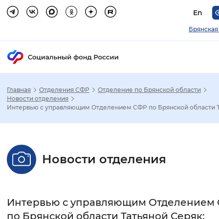
En
Брянская
Главная
Отделения СФР
Отделение по Брянской области
Зак
Новости отделения
Интервью с управляющим Отделением СФР по Брянской области Та
Настройка режима отображения
Размер шрифта
Новости отделения
Стандартный
Увеличенный
Крупны
Шрифт
Интервью с управляющим Отделением
Без засечек
С засечками
по Брянской области Татьяной Серяк: