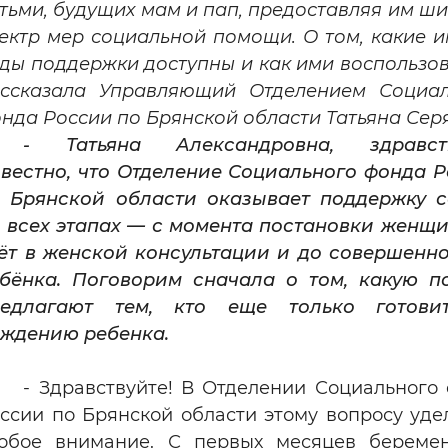
тьми, будущих мам и пап, предоставляя им ш
Вернуть стандартные настройки
ектр мер социальной помощи. О том, какие 
ды поддержки доступны и как ими воспользов
ссказала Управляющий Отделением Социал
нда России по Брянской области Татьяна Серя
- Татьяна Александровна, здравств
вестно, что Отделение Социального фонда 
 Брянской области оказывает поддержку 
 всех этапах — с момента постановки женщ
ёт в женской консультации и до совершенн
бёнка. Поговорим сначала о том, какую 
редлагают тем, кто еще только готови
ждению ребенка.
- Здравствуйте! В Отделении Социального
ссии по Брянской области этому вопросу уде
обое внимание. С первых месяцев береме