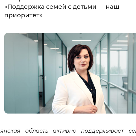
«Поддержка семей с детьми — наш
Интервал между буквами
приоритет»
Нормальный
Увеличенный
Большо
Цвет сайта
Монохромный
Инверсивный монохромны
Синий фон
Изображения
Включены
Выключены
Звуковой ассистент
Воспроизвести
Остановить
Повтори
янская область активно поддерживает се