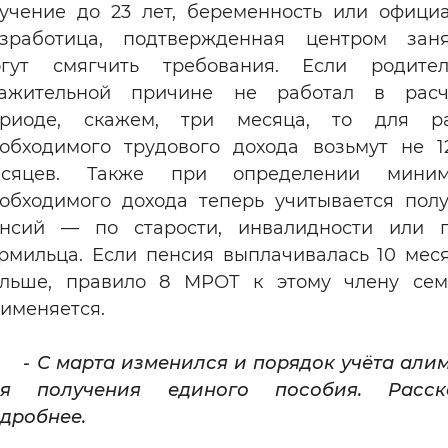
учение до 23 лет, беременность или офици
зработица, подтвержденная центром заня
огут смягчить требования. Если родите
важительной причине не работал в расч
ериоде, скажем, три месяца, то для ра
обходимого трудового дохода возьмут не 1
есяцев. Также при определении миним
обходимого дохода теперь учитывается пол
нсий — по старости, инвалидности или п
рмильца. Если пенсия выплачивалась 10 мес
льше, правило 8 МРОТ к этому члену сем
именяется.
- С марта изменился и порядок учёта али
ля получения единого пособия. Расск
дробнее.