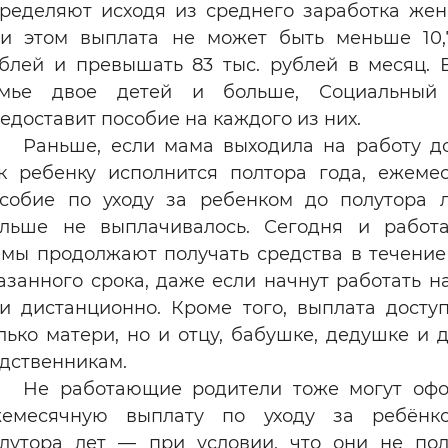
ределяют исходя из среднего заработка же
и этом выплата не может быть меньше 10,
блей и превышать 83 тыс. рублей в месяц. 
емье двое детей и больше, Социальный
едоставит пособие на каждого из них.
Раньше, если мама выходила на работу до
к ребенку исполнится полтора года, ежеме
собие по уходу за ребенком до полутора 
льше не выплачивалось. Сегодня и работ
мы продолжают получать средства в течение
азанного срока, даже если начнут работать н
и дистанционно. Кроме того, выплата досту
лько матери, но и отцу, бабушке, дедушке и 
дственникам.
Не работающие родители тоже могут оф
жемесячную выплату по уходу за ребёнк
лутора лет — при условии, что они не по