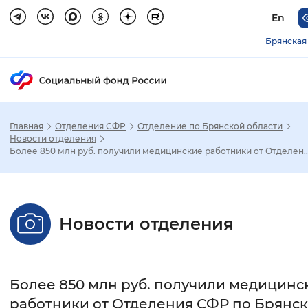
En
Брянская
Главная
Отделения СФР
Отделение по Брянской области
Зак
Новости отделения
Более 850 млн руб. получили медицинские работники от Отделен..
Настройка режима отображения
Размер шрифта
Новости отделения
Стандартный
Увеличенный
Крупны
Шрифт
Более 850 млн руб. получили медицинс
Без засечек
С засечками
работники от Отделения СФР по Брянс