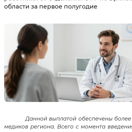
области за первое полугодие
Интервал между буквами
Нормальный
Увеличенный
Большо
Цвет сайта
Монохромный
Инверсивный монохромны
Синий фон
Изображения
Включены
Выключены
Звуковой ассистент
Воспроизвести
Остановить
Повтори
Данной выплатой обеспечены более 8
медиков региона.
Всего с момента введени