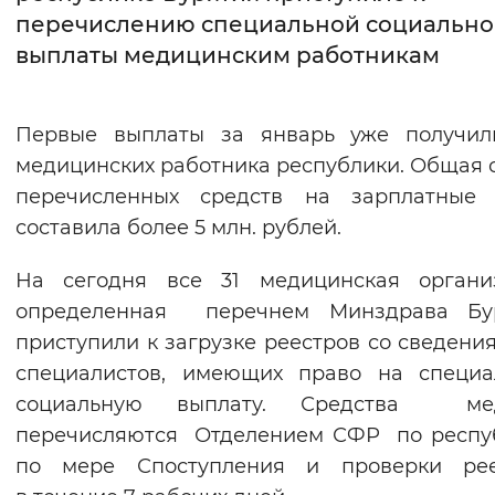
перечислению специальной социальн
Интервал между буквами
выплаты медицинским работникам
Нормальный
Увеличенный
Большо
Первые выплаты за январь уже получил
Цвет сайта
медицинских работника республики. Общая
Монохромный
Инверсивный монохромны
перечисленных средств на зарплатные 
составила более 5 млн. рублей.
Синий фон
На сегодня все 31 медицинская организ
Изображения
определенная перечнем Минздрава Бур
Включены
Выключены
приступили к загрузке реестров со сведени
специалистов, имеющих право на специа
Звуковой ассистент
социальную выплату. Средства ме
перечисляются Отделением СФР по респу
Воспроизвести
Остановить
Повтори
по мере Споступления и проверки рее