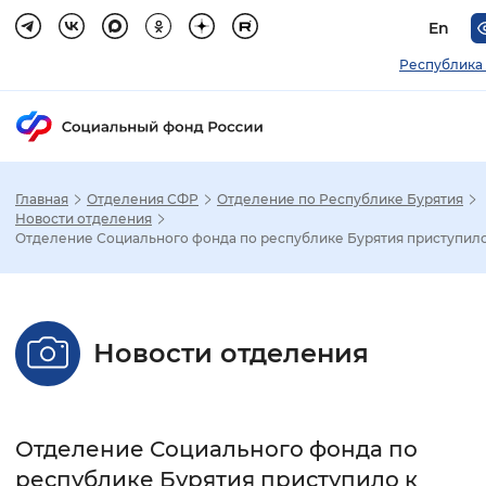
En
Республика
Главная
Отделения СФР
Отделение по Республике Бурятия
Зак
Новости отделения
Отделение Социального фонда по республике Бурятия приступило.
Настройка режима отображения
Размер шрифта
Новости отделения
Стандартный
Увеличенный
Крупны
Шрифт
Отделение Социального фонда по
Без засечек
С засечками
республике Бурятия приступило к