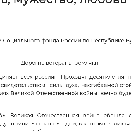
Инверсивный монохромный
Синий
Выключены
Социального фонда России по Республике Бу
ести
Остановить
Повторить
ны, земляки!
няет всех россиян. Проходят десятилетия, н
 свидетельством силы духа, несгибаемой сто
иях Великой Отечественной войны вечно буде
ы Великая Отечественная война обошла с
дут помнить страшные дни, в которых велика