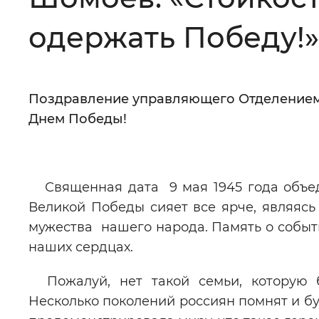
Цвет сайта
:
Монохромный
одержать Победу!»
Изображения
:
Включены
Поздравление управляющего Отделением 
Днем Победы!
Звуковой ассистент
:
Воспроизв
Дорогие ветера
Священная дата 9 мая 1945 года объеди
Великой Победы сияет все ярче, являясь
Вернуть стандартные настройки
мужества нашего народа. Память о событ
наших сердцах.
Пожалуй, нет такой семьи, которую б
Несколько поколений россиян помнят и бу