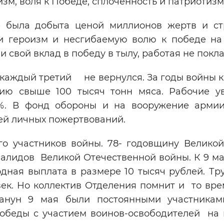
зм, воля к Победе, сплоченность и патриотизм
 была добыта ценой миллионов жертв и ст
и героизм и несгибаемую волю к победе на
 свой вклад в победу в тылу, работая не покла
 каждый третий не вернулся. За годы войны 
ию свыше 100 тысяч тонн мяса. Рабочие у
5%. В фонд обороны и на вооружение арми
ей личных пожертвований.
го участников войны. 78- годовщину Велико
валидов Великой Отечественной войны. К 9 м
дная выплата в размере 10 тысяч рублей. Тр
ек. Но коллектив Отделения помнит и то врем
анун 9 мая были постоянными участника
обеды с участием воинов-освободителей на