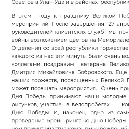
Советов в Улан-Удэ и в районах республ
В этом году к празднику Великой Поб
мероприятий. После завершения 27 апре
руководителей клиентских служб мы поч
войны возложением цветов на Мемориале 
Отделения со всей республики торжеств
каждого из нас эти минуты были очень во
коллегами поздравим ветерана Великой
Дмитрия Михайловича Бобровского. Еще 
наших торжеств, посвященных Великой П
может посещать мероприятия. Очень при
Дня Победы принимают наши молодые к
рисунков, участие в велопробегах, кон
Дню Победы. И, наконец, одно из сам
проведение Брейн-ринга ко Дню Победы, к
нем примут участие команды учреждений 