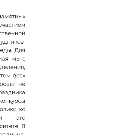
памятных
участием
ственной
рудников
еды. Для
 мая мы с
деления,
тем всех
ровья не
раздника
конкурсы
олики ко
ни – это
ситете. В
традиция