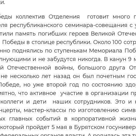
ики.
еды коллектив Отделения готовит много 
ля республиканского семинара-совещания с 
тили память погибших героев Великой Отече
Победы в столице республики. Около 100 сот
енно поднялись по ступенькам Мемориала Поб
лнующими и не забудутся никогда. В канун 9
 Отечественной войны, большого друга От
не несколько лет назад он был почетным гос
обеде, но уже второй год по состоянию здо
ятно, что активное участие в организации п
оллеги и дети наших сотрудников. Это и 
церты, мастер-классы по изготовлению симв
ых главных событий в корпоративной жиз
оторый пройдет 5 мая в Бурятском госунивер
федеральных органов власти. А родилась эта 