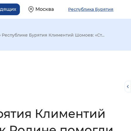
идящих
Москва
Республика Бурятия
Республике Бурятия Климентий Шомоев: «Ст...
рятия Климентий
й
 к Родине помогли