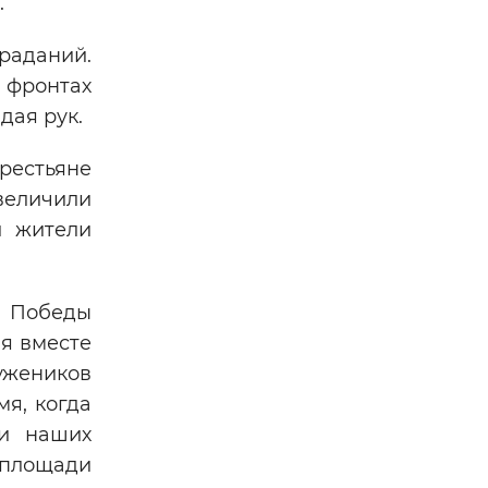
.
раданий.
 фронтах
дая рук.
крестьяне
величили
и жители
й Победы
ая вместе
ужеников
я, когда
ми наших
 площади