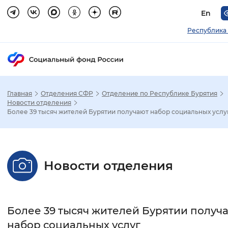
En
Республика
Главная
Отделения СФР
Отделение по Республике Бурятия
Зак
Новости отделения
Более 39 тысяч жителей Бурятии получают набор социальных услу
Настройка режима отображения
Размер шрифта
Новости отделения
Стандартный
Увеличенный
Крупны
Шрифт
Более 39 тысяч жителей Бурятии получ
Без засечек
С засечками
набор социальных услуг