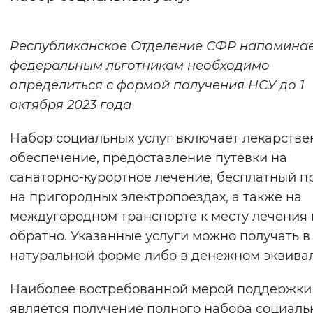
Интервал между буквами
Республиканское Отделение СФР напоминает
Нормальный
Увеличенный
Большо
федеральным льготникам необходимо
определиться с формой получения НСУ до 1
Цвет сайта
октября 2023 года
Монохромный
Инверсивный монохромны
Набор социальных услуг включает лекарстве
Синий фон
обеспечение, предоставление путевки на
санаторно-курортное лечение, бесплатный п
Изображения
на пригородных электропоездах, а также на
Включены
Выключены
междугородном транспорте к месту лечения 
обратно. Указанные услуги можно получать в
Звуковой ассистент
натуральной форме либо в денежном эквивал
Воспроизвести
Остановить
Повтори
Наиболее востребованной мерой поддержки
является получение полного набора социаль