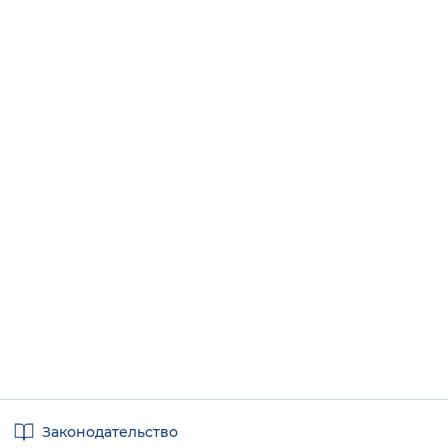
Полезные
Законодательство
ссылки