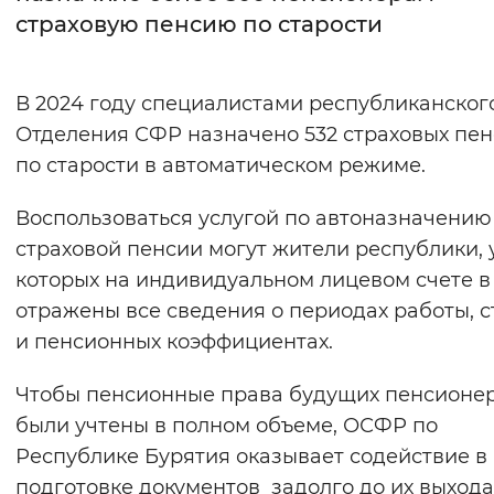
страховую пенсию по старости
Интервал между буквами
Нормальный
Увеличенный
Большо
В 2024 году специалистами республиканског
Отделения СФР назначено 532 страховых пе
Цвет сайта
по старости в автоматическом режиме.
Монохромный
Инверсивный монохромны
Воспользоваться услугой по автоназначению
Синий фон
страховой пенсии могут жители республики, 
которых на индивидуальном лицевом счете 
Изображения
отражены все сведения о периодах работы, 
Включены
Выключены
и пенсионных коэффициентах.
Чтобы пенсионные права будущих пенсионе
Звуковой ассистент
были учтены в полном объеме, ОСФР по
Воспроизвести
Остановить
Повтори
Республике Бурятия оказывает содействие в
подготовке документов задолго до их выхода