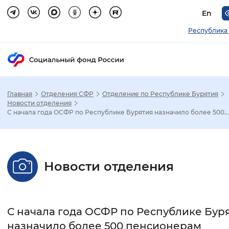
En
Республика
Главная
Отделения СФР
Отделение по Республике Бурятия
Зак
Новости отделения
С начала года ОСФР по Республике Бурятия назначило более 500...
Настройка режима отображения
Размер шрифта
Новости отделения
Стандартный
Увеличенный
Крупны
Шрифт
С начала года ОСФР по Республике Бур
Без засечек
С засечками
назначило более 500 пенсионерам