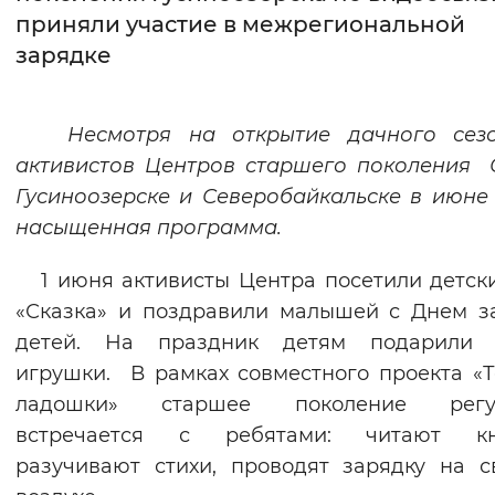
приняли участие в межрегиональной
Интервал между буквами
зарядке
Нормальный
Увеличенный
Большо
Несмотря на открытие дачного сезо
Цвет сайта
активистов Центров старшего поколения
Монохромный
Инверсивный монохромны
Гусиноозерске и Северобайкальске в июне
насыщенная программа.
Синий фон
1 июня активисты Центра посетили детск
Изображения
«Сказка» и поздравили малышей с Днем 
Включены
Выключены
детей. На праздник детям подарили 
игрушки. В рамках совместного проекта «
Звуковой ассистент
ладошки» старшее поколение регу
встречается с ребятами: читают кн
Воспроизвести
Остановить
Повтори
разучивают стихи, проводят зарядку на 