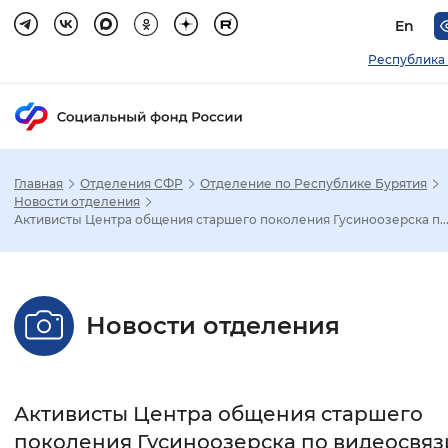
En
Республика
Главная
Отделения СФР
Отделение по Республике Бурятия
Зак
Новости отделения
Активисты Центра общения старшего поколения Гусиноозерска п..
Настройка режима отображения
Размер шрифта
Новости отделения
Стандартный
Увеличенный
Крупны
Шрифт
Активисты Центра общения старшего
Без засечек
С засечками
поколения Гусиноозерска по видеосвяз