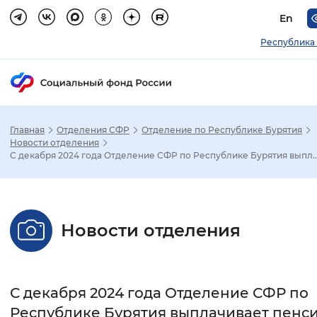
En
Республика
Главная
Отделения СФР
Отделение по Республике Бурятия
Зак
Новости отделения
С декабря 2024 года Отделение СФР по Республике Бурятия выпл..
Настройка режима отображения
Размер шрифта
Новости отделения
Стандартный
Увеличенный
Крупны
Шрифт
С декабря 2024 года Отделение СФР по
Без засечек
С засечками
Республике Бурятия выплачивает пенс