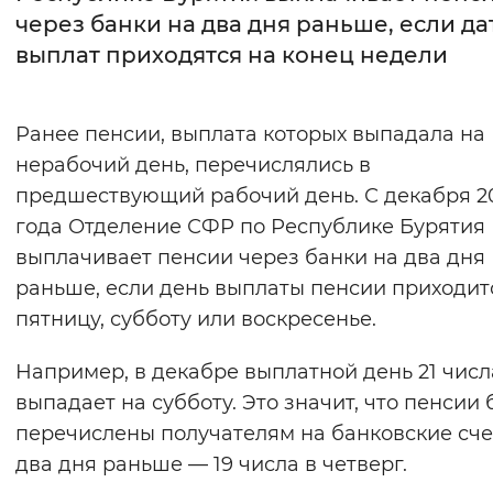
через банки на два дня раньше, если да
Интервал между буквами
выплат приходятся на конец недели
Нормальный
Увеличенный
Большо
Ранее пенсии, выплата которых выпадала на
Цвет сайта
нерабочий день, перечислялись в
Монохромный
Инверсивный монохромны
предшествующий рабочий день. С декабря 2
года Отделение СФР по Республике Бурятия
Синий фон
выплачивает пенсии через банки на два дня
раньше, если день выплаты пенсии приходит
Изображения
пятницу, субботу или воскресенье.
Включены
Выключены
Например, в декабре выплатной день 21 числ
Звуковой ассистент
выпадает на субботу. Это значит, что пенсии 
перечислены получателям на банковские сче
Воспроизвести
Остановить
Повтори
два дня раньше — 19 числа в четверг.