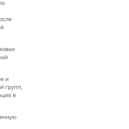
по
после
ый
ховых
ный
е и
й групп,
ация в
венную