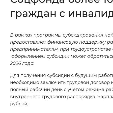
Цвет сайта
:
Монохромный
граждан с инвали
Изображения
:
Включены
В рамках программы субсидирования най
предоставляет финансовую поддержку ра
Звуковой ассистент
:
Воспроизв
предпринимателям, при трудоустройстве 
оформлением субсидии может обратиться
2026 года.
Для получения субсидии с будущим рабо
Вернуть стандартные настройки
необходимо заключить трудовой договор 
полный рабочий день с учетом режима ра
внутреннего трудового распорядка. Зарпл
рублей).