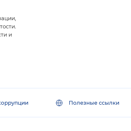
зации,
тости.
ти и
коррупции
Полезные ссылки