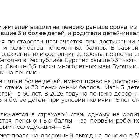
Инверсивный монохромный
Синий
и жителей вышли на пенсию раньше срока, из 
шие 3 и более детей, и родители детей-инва
Выключены
я по старости назначается при достижении в
 и количества пенсионных баллов. В зависи
положения или состояния здоровья право на 
ести
Остановить
Повторить
егодня в Республике Бурятия свыше 73 тысяч
. Свыше 8,5 тысяч многодетных мам Бурятии, 
и на пенсию.
 пять и более детей, имеют право на досроч
о стажа и 30 пенсионных баллов. Мать 3 дет
детей - в 50 лет. В 2026 году на пенсию досроч
и более детей, при условии наличия 15 лет ст
ключается в страхово
й стаж одному из роди
тся пенсионные баллы - за первым ребёнком
дым последующим
— 5,4.
еют право на досрочный выход на пенсию в 55