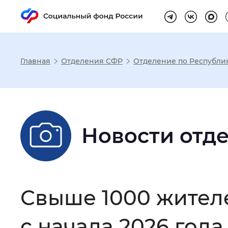
Главная
Отделения СФР
Отделение по Республи
Настройка реж
Размер шрифта
:
Стандартный
Новости отд
Шрифт
:
Без засечек
С з
Свыше 1000 жител
Интервал между буквами
:
Нор
с начала 2026 года