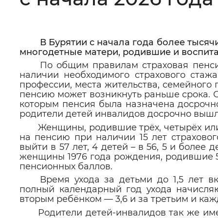
Цвет сайта
:
Монохромный
В Бурятии с начала года более тысяч
многодетные матери, родившие и воспитав
Изображения
:
Включены
По общим правилам страховая пенси
наличии необходимого страхового стажа
профессии, места жительства, семейного 
Звуковой ассистент
:
Воспроизв
пенсию может возникнуть раньше срока. С
которым пенсия была назначена досрочно
родители детей инвалидов досрочно вышл
Женщины, родившие трёх, четырёх или
на пенсию при наличии 15 лет страховог
выйти в 57 лет, 4 детей – в 56, 5 и более 
Вернуть стандартные настройки
женщины 1976 года рождения, родившие 5 
пенсионных баллов.
Время ухода за детьми до 1,5 лет в
полный календарный год ухода начисляю
вторым ребёнком — 3,6 и за третьим
и каж
Родители детей-инвалидов так же им