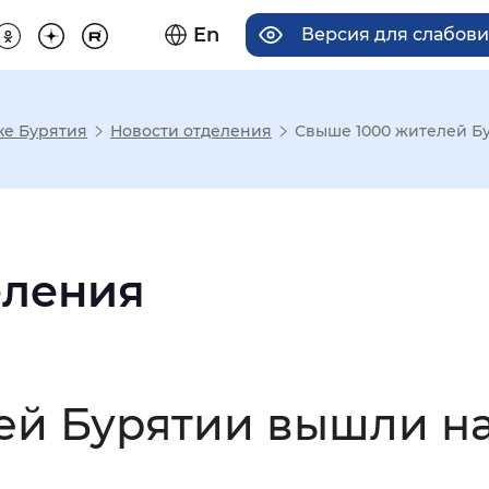
En
Версия для слабов
ке Бурятия
Новости отделения
Свыше 1000 жителей Бу
има отображения
Увеличенный
Крупный
еления
асечками
ей Бурятии вышли н
мальный
Увеличенный
Большо