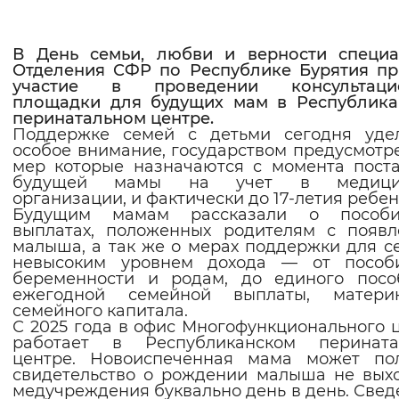
Интервал между буквами
В День семьи, любви и верности специа
Нормальный
Увеличенный
Большо
Отделения СФР по Республике Бурятия п
участие в проведении консультаци
площадки для будущих мам в Республика
Цвет сайта
перинатальном центре.
Поддержке семей с детьми сегодня удел
особое внимание, государством предусмотр
Монохромный
Инверсивный монохромны
мер которые назначаются с момента пост
будущей мамы на учет в медици
Синий фон
организации, и фактически до 17-летия ребен
Будущим мамам рассказали о пособ
выплатах, положенных родителям с появ
Изображения
малыша, а так же о мерах поддержки для с
невысоким уровнем дохода — от пособ
Включены
Выключены
беременности и родам, до единого посо
ежегодной семейной выплаты, материн
семейного капитала.
Звуковой ассистент
С 2025 года в офис Многофункционального 
работает в Республиканском перината
Воспроизвести
Остановить
Повтори
центре. Новоиспеченная мама может пол
свидетельство о рождении малыша не вых
медучреждения буквально день в день. Свед