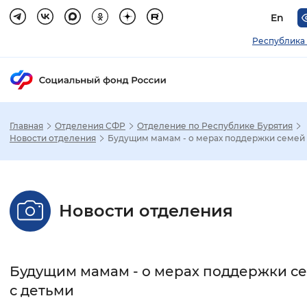
En
Республика
Главная
Отделения СФР
Отделение по Республике Бурятия
Зак
Новости отделения
Будущим мамам - о мерах поддержки семей 
Настройка режима отображения
Новости отделения
Размер шрифта
Стандартный
Увеличенный
Крупны
Будущим мамам - о мерах поддержки с
Шрифт
с детьми
Без засечек
С засечками