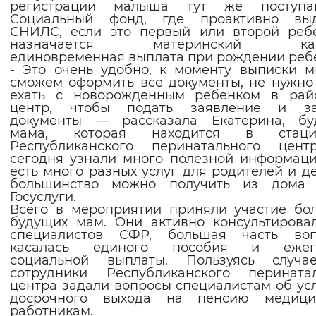
регистрации малыша тут же поступ
Вернуть стандартные настройки
Социальный фонд, где проактивно выд
СНИЛС, если это первый или второй реб
назначается материнский капи
единовременная выплата при рождении реб
- Это очень удобно, к моменту выписки 
сможем оформить все документы, не нужно
ехать с новорожденным ребенком в рай
центр, чтобы подать заявление и за
документы — рассказала Екатерина, бу
мама, которая находится в стаци
Республиканского перинатального цен
сегодня узнали много полезной информаци
есть много разных услуг для родителей и де
большинство можно получить из дома 
Госуслуги.
Всего в мероприятии приняли участие бо
будущих мам. Они активно консультирова
специалистов СФР, большая часть воп
касалась единого пособия и ежег
социальной выплаты. Пользуясь случа
сотрудники Республиканского перинатал
центра задали вопросы специалистам об ус
досрочного выхода на пенсию медици
работникам.