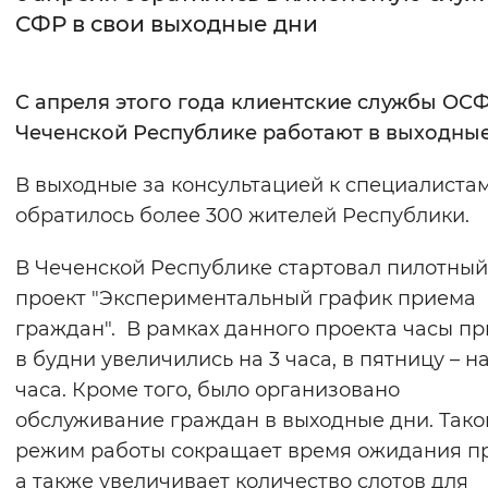
СФР в свои выходные дни
Интервал между буквами
Нормальный
Увеличенный
Большо
С апреля этого года клиентские службы ОС
Чеченской Республике работают в выходны
Цвет сайта
В выходные за консультацией к специалиста
Монохромный
Инверсивный монохромны
обратилось более 300 жителей Республики.
Синий фон
В Чеченской Республике стартовал пилотный
Изображения
проект "Экспериментальный график приема
граждан". В рамках данного проекта часы п
Включены
Выключены
в будни увеличились на 3 часа, в пятницу – на
часа. Кроме того, было организовано
Звуковой ассистент
обслуживание граждан в выходные дни. Тако
Воспроизвести
Остановить
Повтори
режим работы сокращает время ожидания п
а также увеличивает количество слотов для