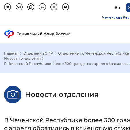
En
Чеченская Ре
Главная
Отделения СФР
Отделение по Чеченской Республике
Зак
Новости отделения
В Чеченской Республике более 300 граждан с апреля обратились..
Настройка режима отображения
Размер шрифта
Новости отделения
Стандартный
Увеличенный
Крупны
Шрифт
В Чеченской Республике более 300 гра
Без засечек
С засечками
с апреля обратились в клиенсткую служ