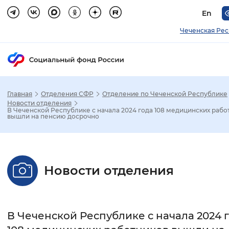
En
Чеченская Ре
Главная
Отделения СФР
Отделение по Чеченской Республике
Зак
Новости отделения
В Чеченской Республике с начала 2024 года 108 медицинских рабо
вышли на пенсию досрочно
Настройка режима отображения
Размер шрифта
Новости отделения
Стандартный
Увеличенный
Крупны
Шрифт
В Чеченской Республике с начала 2024 
Без засечек
С засечками