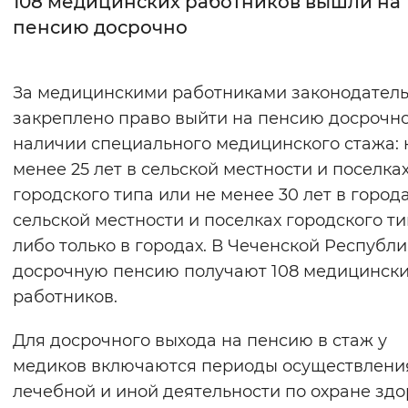
108 медицинских работников вышли на
пенсию досрочно
Интервал между буквами
Нормальный
Увеличенный
Большо
За медицинскими работниками законодател
закреплено право выйти на пенсию досрочн
Цвет сайта
наличии специального медицинского стажа: 
Монохромный
Инверсивный монохромны
менее 25 лет в сельской местности и поселка
Синий фон
городского типа или не менее 30 лет в города
сельской местности и поселках городского т
Изображения
либо только в городах. В Чеченской Республи
досрочную пенсию получают 108 медицинск
Включены
Выключены
работников.
Звуковой ассистент
Для досрочного выхода на пенсию в стаж у
Воспроизвести
Остановить
Повтори
медиков включаются периоды осуществлени
лечебной и иной деятельности по охране здо