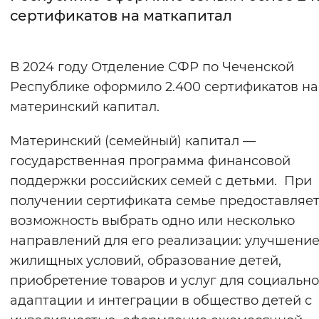
сертификатов на маткапитал
Интервал между буквами
Нормальный
Увеличенный
Большо
В 2024 году Отделение СФР по Чеченской
Республике оформило 2.400 сертификатов на
Цвет сайта
материнский капитал.
Монохромный
Инверсивный монохромны
Материнский (семейный) капитал —
Синий фон
государственная программа финансовой
поддержки российских семей с детьми. При
Изображения
получении сертификата семье предоставляе
Включены
Выключены
возможность выбрать одно или несколько
направлений для его реализации: улучшени
Звуковой ассистент
жилищных условий, образование детей,
приобретение товаров и услуг для социальн
Воспроизвести
Остановить
Повтори
адаптации и интеграции в общество детей с