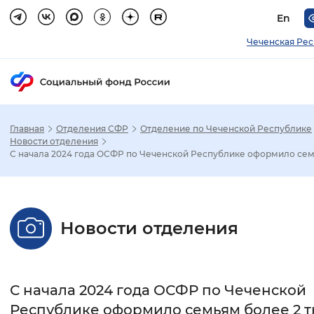
En
Чеченская Ре
Главная
Отделения СФР
Отделение по Чеченской Республике
Зак
Новости отделения
С начала 2024 года ОСФР по Чеченской Республике оформило сем.
Настройка режима отображения
Размер шрифта
Новости отделения
Стандартный
Увеличенный
Крупны
Шрифт
С начала 2024 года ОСФР по Чеченской
Без засечек
С засечками
Республике оформило семьям более 2 т