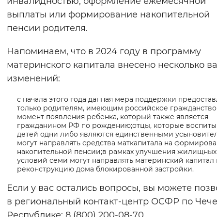
инвалидностью, оформление ежемесячной
Вернуть стандартные настройки
выплаты или формирование накопительной
пенсии родителя.
Напоминаем, что в 2024 году в программу
материнского капитала внесено несколько в
изменений:
с начала этого года данная мера поддержки предостав
только родителям, имеющим российское гражданство
момент появления ребенка, который также является
гражданином РФ по рождению;отцы, которые воспит
детей одни либо являются единственными усыновите
могут направлять средства маткапитала на формиров
накопительной пенсии;в рамках улучшения жилищных
условий семи могут направлять материнский капитал 
реконструкцию дома блокированной застройки.
Если у вас остались вопросы, вы можете поз
в региональный контакт-центр ОCФР по Чеч
Республике: 8 (800) 200-08-70.