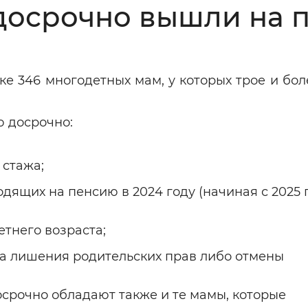
досрочно вышли на 
Инверсивный монохромный
Синий
Выключены
ке 346 многодетных мам, у которых трое и бол
 досрочно:
ести
Остановить
Повторить
 стажа;
дящих на пенсию в 2024 году (начиная с 2025 г
тнего возраста;
та лишения родительских прав либо отмены
срочно обладают также и те мамы, которые