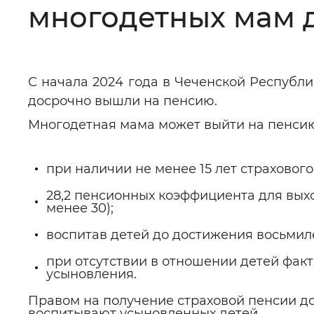
многодетных мам 
Цвет сайта
:
Монохромный
Изображения
:
Включены
С начала 2024 года в Чеченской Республи
досрочно вышли на пенсию.
Многодетная мама может выйти на пенсию
Звуковой ассистент
:
Воспроизв
при наличии не менее 15 лет страхового
28,2 пенсионных коэффициента для выхо
менее 30);
Вернуть стандартные настройки
воспитав детей до достижения восьмиле
при отсутствии в отношении детей фак
усыновления.
Правом на получение страховой пенсии до
воспитывают усыновленных детей.