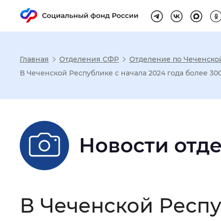
Главная
Отделения СФР
Отделение по Чеченско
Настройка реж
В Чеченской Республике с начала 2024 года более 3
Размер шрифта
:
Стандартный
Новости отд
Шрифт
:
Без засечек
С з
Интервал между буквами
:
Нор
В Чеченской Респу