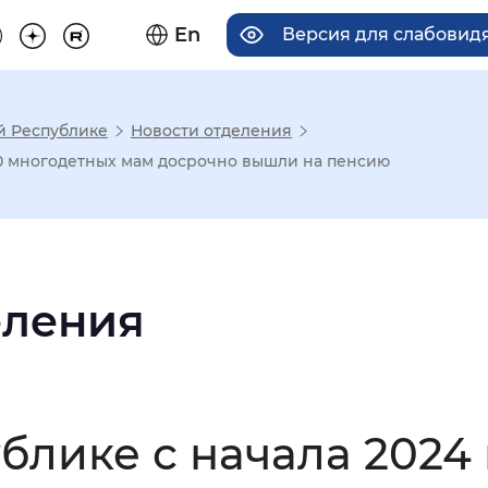
En
Версия для слабовид
й Республике
Новости отделения
има отображения
00 многодетных мам досрочно вышли на пенсию
Увеличенный
Крупный
еления
асечками
мальный
Увеличенный
Большо
блике с начала 2024 