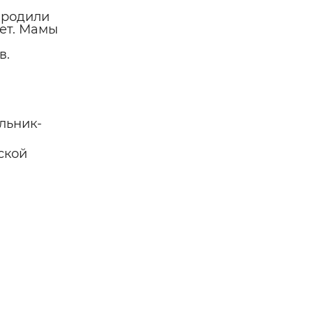
 родили
лет. Мамы
в.
льник-
ской