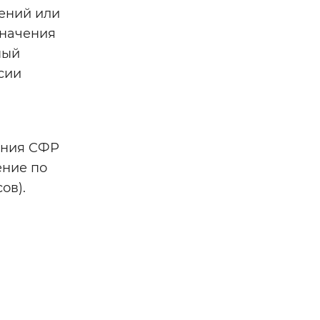
лений или
значения
ный
сии
ления CФР
ение по
ов).