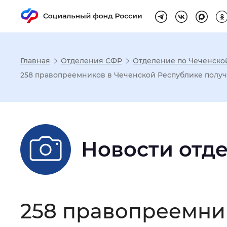
Главная
Отделения СФР
Отделение по Чеченско
Настройка реж
258 правопреемников в Чеченской Республике получ
Размер шрифта
:
Стандартный
Новости отд
Шрифт
:
Без засечек
С з
Интервал между буквами
:
Нор
258 правопреемни