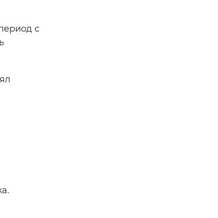
 период с
ь
лял
а.