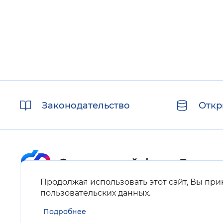
Полезные
Законодательство
Откр
ссылки
Продолжая использовать этот сайт, Вы пр
Карта сайта
пользовательских данных
.
Подробнее
Нашли ошибку на сайте?
Выделите фрагмент текста и нажмите Ctrl+ENTER.