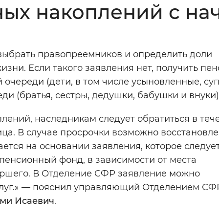
ых накоплений с нач
Инверсивный монохромный
Синий
выбрать правопреемников и определить доли
Выключены
зни. Если такого заявления нет, получить пе
очереди (дети, в том числе усыновленные, суп
ести
Остановить
Повторить
ди (братья, сестры, дедушки, бабушки и внуки)
лений, наследникам следует обратиться в теч
ица. В случае просрочки возможно восстановл
чается на основании заявления, которое следуе
пенсионный фонд, в зависимости от места
ршего. В Отделение СФР заявление можно
услуг.» — пояснил управляющий Отделением СФ
ми Исаевич
.