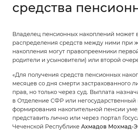
средства пенсионн
Цвет сайта
:
Монохромный
Владелец пенсионных накоплений может 
Изображения
:
Включены
распределения средств между ними при жи
накопления могут правопреемники первой 
Звуковой ассистент
:
Воспроизв
родители и усыновители) или второй очере
«Для получения средств пенсионных накоп
месяцев со дня смерти застрахованного л
прав, но только через суд. Выплата назна
Вернуть стандартные настройки
в Отделение СФР или негосударственный 
формирования накопительной пенсии уме
представить лично или через портал Гос
Чеченской Республике
Ахмадов Мохмад-Э