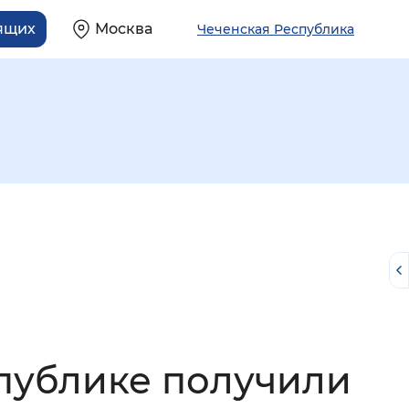
ящих
Москва
Чеченская Республика
й
публике получили