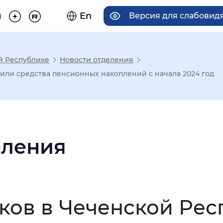
En
Версия для слабовид
й Республике
Новости отделения
има отображения
или средства пенсионных накоплений с начала 2024 год
Увеличенный
Крупный
еления
асечками
мальный
Увеличенный
Большо
ков в Чеченской Рес