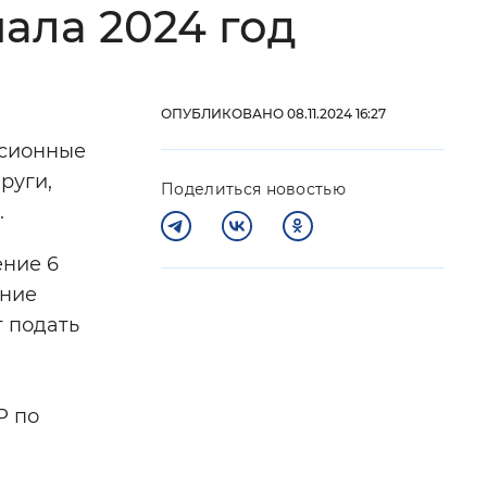
ала 2024 год
 фон
ОПУБЛИКОВАНО 08.11.2024 16:27
нсионные
руги,
Поделиться новостью
.
ение 6
ение
т подать
Закрыть
Р по