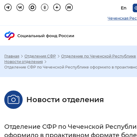
En
Чеченская Ре
Главная
Отделения СФР
Отделение по Чеченской Республике
Зак
Новости отделения
Отделение СФР по Чеченской Республике оформило в проактивном
Настройка режима отображения
Размер шрифта
Новости отделения
Стандартный
Увеличенный
Крупны
Шрифт
Отделение СФР по Чеченской Республи
Без засечек
С засечками
оформило в проактивном формате боле