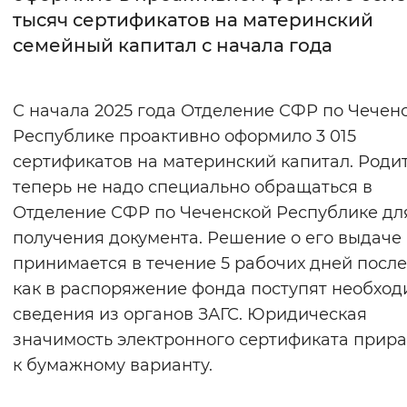
тысяч сертификатов на материнский
Интервал между буквами
семейный капитал с начала года
Нормальный
Увеличенный
Большо
С начала 2025 года Отделение СФР по Чечен
Цвет сайта
Республике проактивно оформило 3 015
Монохромный
Инверсивный монохромны
сертификатов на материнский капитал. Роди
теперь не надо специально обращаться в
Синий фон
Отделение СФР по Чеченской Республике дл
получения документа. Решение о его выдаче
Изображения
принимается в течение 5 рабочих дней после 
Включены
Выключены
как в распоряжение фонда поступят необхо
сведения из органов ЗАГС. Юридическая
Звуковой ассистент
значимость электронного сертификата прир
Воспроизвести
Остановить
Повтори
к бумажному варианту.