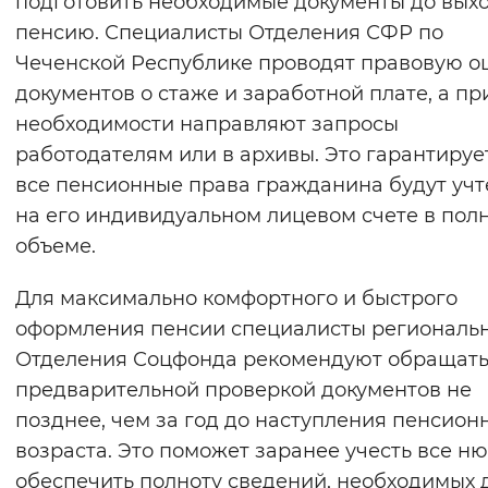
подготовить необходимые документы до вых
Вернуть стандартные настройки
пенсию. Специалисты Отделения СФР по
Чеченской Республике проводят правовую о
документов о стаже и заработной плате, а пр
необходимости направляют запросы
работодателям или в архивы. Это гарантирует
все пенсионные права гражданина будут уч
на его индивидуальном лицевом счете в пол
объеме.
Для максимально комфортного и быстрого
оформления пенсии специалисты региональ
Отделения Соцфонда рекомендуют обращать
предварительной проверкой документов не
позднее, чем за год до наступления пенсион
возраста. Это поможет заранее учесть все н
обеспечить полноту сведений, необходимых 