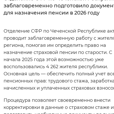
заблаговременно подготовило докумен
Интервал между буквами
для назначения пенсии в 2026 году
Нормальный
Увеличенный
Большо
Отделение СФР по Чеченской Республике ак
Цвет сайта
проводит заблаговременную работу с жител
Монохромный
Инверсивный монохромны
региона, помогая им определить право на
назначение страховой пенсии по старости. С
Синий фон
начала 2025 года этой возможностью уже
воспользовались 4 262 жителя республики.
Изображения
Основная цель — обеспечить полный учет вс
Включены
Выключены
пенсионных прав: трудового стажа, заработка
начисленных и уплаченных страховых взносо
Звуковой ассистент
Процедура позволяет своевременно внести
Воспроизвести
Остановить
Повтори
корректировки в данные о страховом стаже и