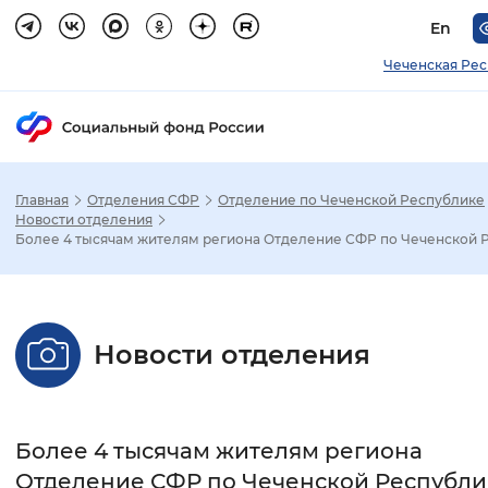
En
Чеченская Ре
Главная
Отделения СФР
Отделение по Чеченской Республике
Зак
Новости отделения
Более 4 тысячам жителям региона Отделение СФР по Чеченской Р.
Настройка режима отображения
Размер шрифта
Новости отделения
Стандартный
Увеличенный
Крупны
Шрифт
Более 4 тысячам жителям региона
Без засечек
С засечками
Отделение СФР по Чеченской Республи