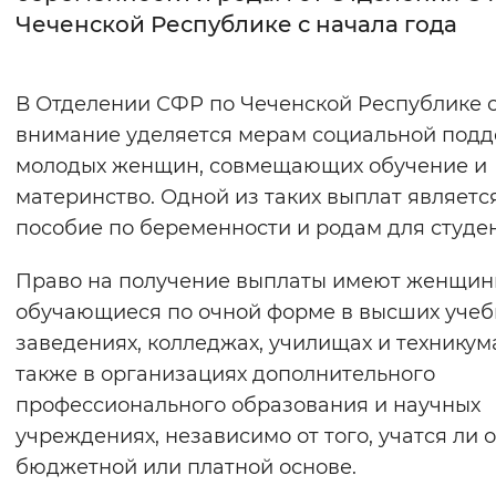
Чеченской Республике с начала года
Интервал между буквами
Нормальный
Увеличенный
Большо
В Отделении СФР по Чеченской Республике 
внимание уделяется мерам социальной под
Цвет сайта
молодых женщин, совмещающих обучение и
Монохромный
Инверсивный монохромны
материнство. Одной из таких выплат являетс
пособие по беременности и родам для студен
Синий фон
Право на получение выплаты имеют женщин
Изображения
обучающиеся по очной форме в высших уче
Включены
Выключены
заведениях, колледжах, училищах и техникума
также в организациях дополнительного
Звуковой ассистент
профессионального образования и научных
учреждениях, независимо от того, учатся ли 
Воспроизвести
Остановить
Повтори
бюджетной или платной основе.