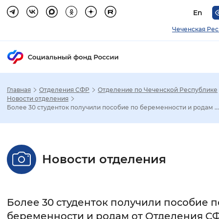
En
Чеченская Ре
Главная
Отделения СФР
Отделение по Чеченской Республике
Зак
Новости отделения
Более 30 студенток получили пособие по беременности и родам ...
Настройка режима отображения
Размер шрифта
Новости отделения
Стандартный
Увеличенный
Крупны
Шрифт
Более 30 студенток получили пособие п
Без засечек
С засечками
беременности и родам от Отделения С