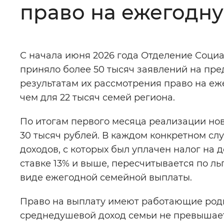
право на ежегодн
Цвет сайта
:
Монохромный
С начала июня 2026 года Отделение Соци
Изображения
:
Включены
приняло более 50 тысяч заявлений на пр
результатам их рассмотрения право на е
Звуковой ассистент
:
Воспроизв
чем для 22 тысяч семей региона.
По итогам первого месяца реализации но
30 тысяч рублей. В каждом конкретном сл
доходов, с которых был уплачен налог на
Вернуть стандартные настройки
ставке 13% и выше, пересчитывается по ль
виде ежегодной семейной выплаты.
Право на выплату имеют работающие роди
среднедушевой доход семьи не превышает