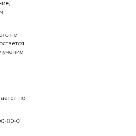
ние,
ям
это не
остается
олучение
чается по
00-00-01