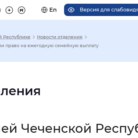
En
Версия для слабовид
й Республике
Новости отделения
има отображения
ли право на ежегодную семейную выплату
Увеличенный
Крупный
еления
асечками
мальный
Увеличенный
Большо
мей Чеченской Респ