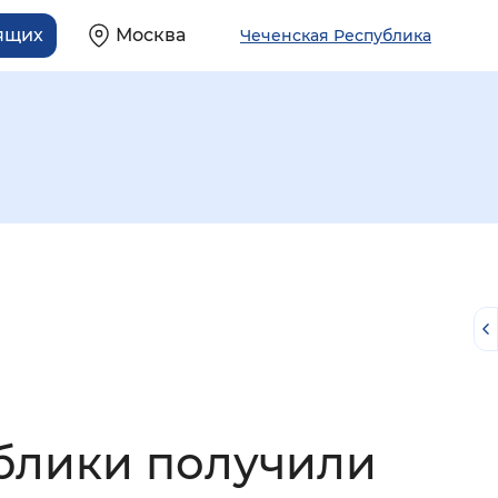
ящих
Москва
Чеченская Республика
й
ублики получили