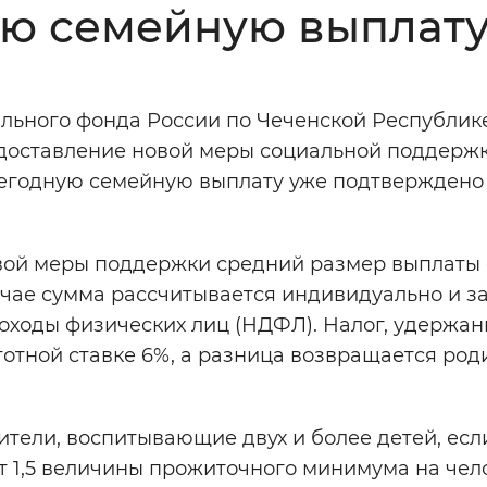
ую семейную выплат
Инверсивный монохромный
Синий
ального фонда России по Чеченской Республик
Выключены
едоставление новой меры социальной поддержк
жегодную семейную выплату уже подтверждено
ести
Остановить
Повторить
вой меры поддержки средний размер выплаты 
учае сумма рассчитывается индивидуально и за
 доходы физических лиц (НДФЛ). Налог, удержа
готной ставке 6%, а разница возвращается род
тели, воспитывающие двух и более детей, есл
 1,5 величины прожиточного минимума на чел