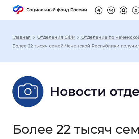
Главная
Отделения СФР
Отделение по Чеченско
Настройка реж
Более 22 тысяч семей Чеченской Республики получи
Размер шрифта
:
Стандартный
Новости отд
Шрифт
:
Без засечек
С з
Интервал между буквами
:
Нор
Более 22 тысяч се