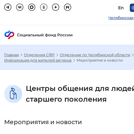
En
Челябинская
Главная
Отделения СФР
Отделение по Челябинской области
Зак
Информация для жителей региона
Мероприятия и новости
Настройка режима отображения
Центры общения для люде
Размер шрифта
старшего поколения
Стандартный
Увеличенный
Крупны
Шрифт
Мероприятия и новости
Без засечек
С засечками