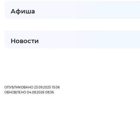
Афиша
Интервал между буквами
Нормальный
Увеличенный
Большо
Новости
Цвет сайта
Монохромный
Инверсивный монохромны
Синий фон
Изображения
ОПУБЛИКОВАНО 23.09.2025 15:06
ОБНОВЛЕНО 04.08.2026 08:36
Включены
Выключены
Звуковой ассистент
Воспроизвести
Остановить
Повтори