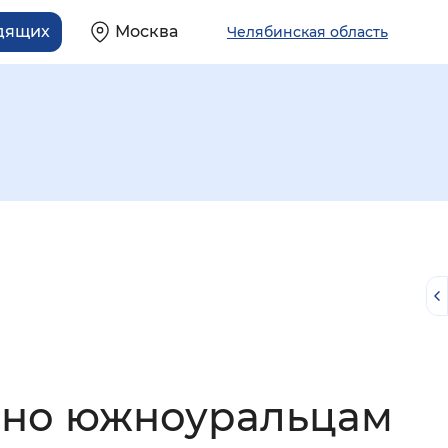
идящих
Москва
Челябинская область
й
чено южноуральцам