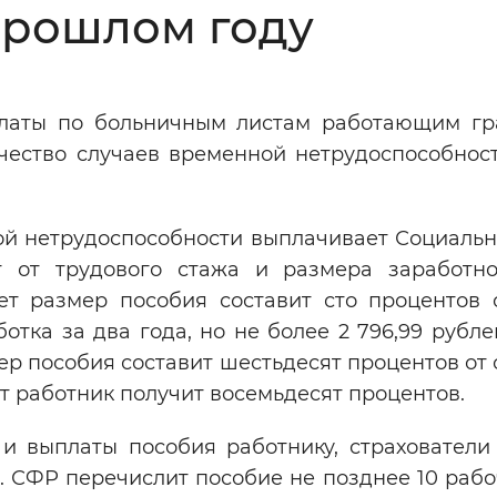
прошлом году
Инверсивный монохромный
Синий
платы по больничным листам работающим г
Выключены
чество случаев временной нетрудоспособност
ести
Остановить
Повторить
ной нетрудоспособности выплачивает Социаль
т от трудового стажа и размера заработн
ет размер пособия составит сто процентов 
отка за два года, но не более 2 796,99 рубле
мер пособия составит шестьдесят процентов от
ет работник получит восемьдесят процентов.
и выплаты пособия работнику, страхователи
. СФР перечислит пособие не позднее 10 раб