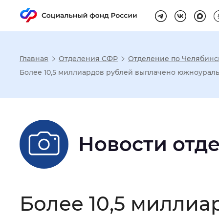
Главная
Отделения СФР
Отделение по Челябинс
Настройка реж
Более 10,5 миллиардов рублей выплачено южноурал
Размер шрифта
:
Стандартный
Новости отд
Шрифт
:
Без засечек
С з
Интервал между буквами
:
Нор
Более 10,5 милли