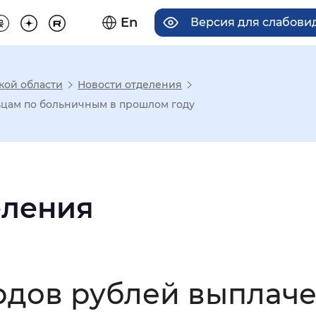
En
Версия для слабов
кой области
Новости отделения
има отображения
ьцам по больничным в прошлом году
Увеличенный
Крупный
еления
асечками
мальный
Увеличенный
Большо
ардов рублей выпла