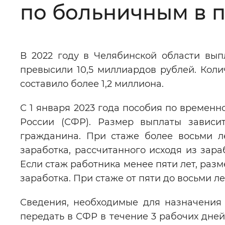
по больничным в 
Цвет сайта
:
Монохромный
В 2022 году в Челябинской области вы
Изображения
:
Включены
превысили 10,5 миллиардов рублей. Коли
составило более 1,2 миллиона.
Звуковой ассистент
:
Воспроизв
С 1 января 2023 года пособия по времен
России (СФР). Размер выплаты зависи
гражданина. При стаже более восьми л
заработка, рассчитанного исходя из зараб
Вернуть стандартные настройки
Если стаж работника менее пяти лет, раз
заработка. При стаже от пяти до восьми л
Сведения, необходимые для назначения 
передать в СФР в течение 3 рабочих дней