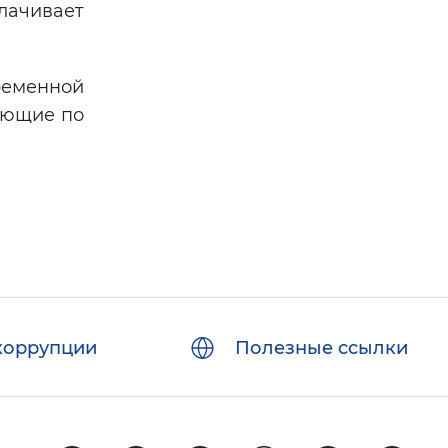
лачивает
еменной
ающие по
коррупции
Полезные ссылки