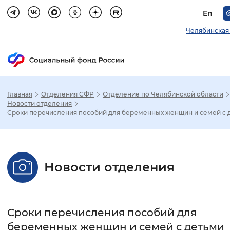
En
Челябинская
Главная
Отделения СФР
Отделение по Челябинской области
Зак
Новости отделения
Сроки перечисления пособий для беременных женщин и семей с 
Настройка режима отображения
Размер шрифта
Новости отделения
Стандартный
Увеличенный
Крупны
Шрифт
Сроки перечисления пособий для
Без засечек
С засечками
беременных женщин и семей с детьми