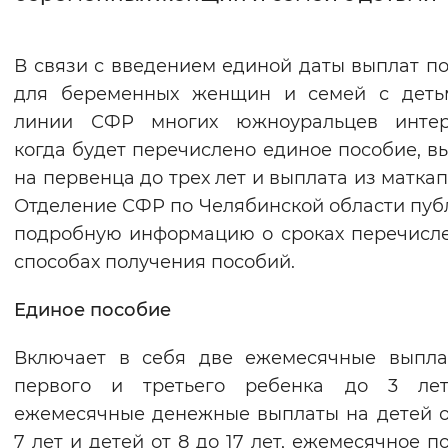
Интервал между буквами
В связи с введением единой даты выплат п
Нормальный
Увеличенный
Большо
для беременных женщин и семей с деть
линии СФР многих южноуральцев интере
Цвет сайта
когда будет перечислено единое пособие, в
Монохромный
Инверсивный монохромны
на первенца до трех лет и выплата из маткап
Отделение СФР по Челябинской области пуб
Синий фон
подробную информацию о сроках перечисл
способах получения пособий.
Изображения
Включены
Выключены
Единое пособие
Включает в себя две ежемесячные выпла
Звуковой ассистент
первого и третьего ребенка до 3 лет
Воспроизвести
Остановить
Повтори
ежемесячные денежные выплаты на детей о
7 лет и детей от 8 до 17 лет, ежемесячное п