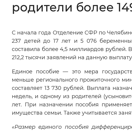
родители более 14
Цвет сайта
:
Монохромный
С начала года Отделение СФР по Челябин
Изображения
:
Включены
237 детей до 17 лет и 5 076 беремен
составила более 4,5 миллиардов рублей. 
Звуковой ассистент
:
Воспроизв
212,2 тысячи заявлений на данную выплату
Единое пособие — это мера государст
меньше регионального прожиточного мин
составляет 13 730 рублей. Выплата назн
Вернуть стандартные настройки
недель, и одному из родителей (усыновит
лет. При назначении пособия применяет
имущества семьи. Также учитывается заня
«Размер единого пособия дифференциро