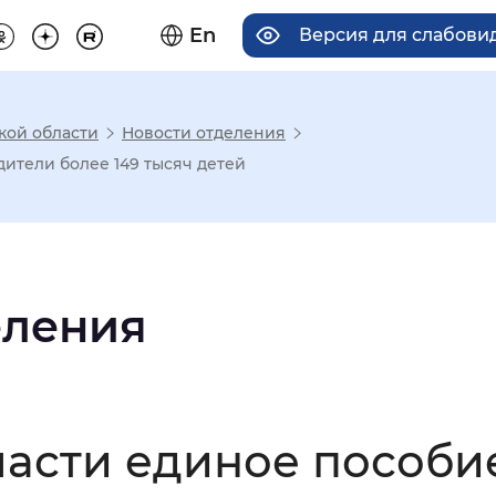
En
Версия для слабов
кой области
Новости отделения
има отображения
ители более 149 тысяч детей
Увеличенный
Крупный
еления
асечками
мальный
Увеличенный
Большо
ласти единое пособи