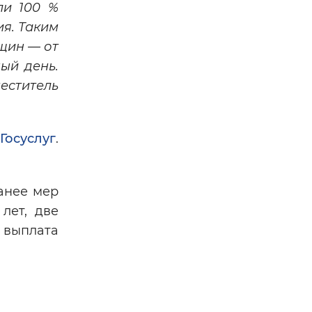
ли 100 %
я. Таким
нщин — от
ый день.
еститель
Госуслуг
.
анее мер
лет, две
я выплата