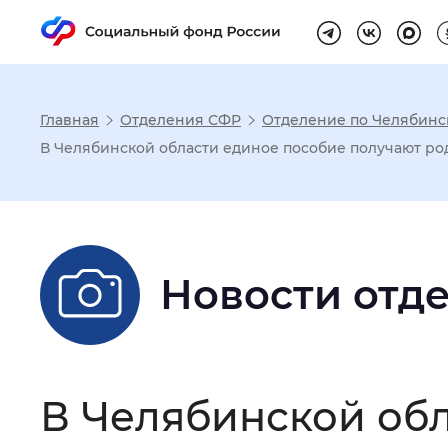
Главная
Отделения СФР
Отделение по Челябинс
Настройка реж
В Челябинской области единое пособие получают род
Размер шрифта
:
Стандартный
Новости отд
Шрифт
:
Без засечек
С з
Интервал между буквами
:
Нор
В Челябинской об