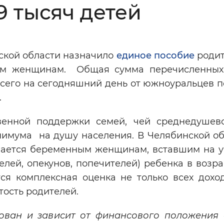
9 тысяч детей
Инверсивный монохромный
Синий
ской области назначило
единое пособие
родит
Выключены
ным женщинам. Общая сумма перечисленных
Всего на сегодняшний день от южноуральцев 
ести
Остановить
Повторить
.
венной поддержки семей, чей среднедушев
имума на душу населения. В Челябинской об
ачается беременным женщинам, вставшим на уч
елей, опекунов, попечителей) ребенка в возра
ся комплексная оценка не только всех доход
тость родителей.
ван и зависит от финансового положения 