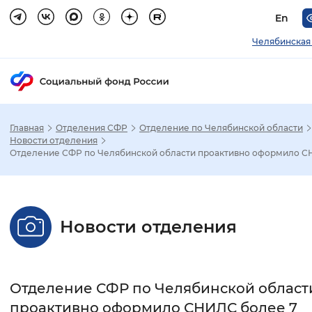
En
Челябинская
Главная
Отделения СФР
Отделение по Челябинской области
Зак
Новости отделения
Отделение СФР по Челябинской области проактивно оформило СН
Настройка режима отображения
Размер шрифта
Новости отделения
Стандартный
Увеличенный
Крупны
Шрифт
Отделение СФР по Челябинской област
Без засечек
С засечками
проактивно оформило СНИЛС более 7