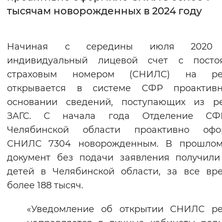
тысячам новорожденных в 2024 году
Интервал между буквами
Нормальный
Увеличенный
Большо
Начиная с середины июля 2020 
индивидуальный лицевой счет с посто
Цвет сайта
страховым номером (СНИЛС) на ре
Монохромный
Инверсивный монохромны
открывается в системе СФР проактив
основании сведений, поступающих из ре
Синий фон
ЗАГС. С начала года Отделение С
Челябинской области проактивно офо
Изображения
СНИЛС 7304 новорожденным. В прошлом
Включены
Выключены
документ без подачи заявления получили
детей в Челябинской области, за все в
Звуковой ассистент
более 188 тысяч.
Воспроизвести
Остановить
Повтори
«Уведомление об открытии СНИЛС ре