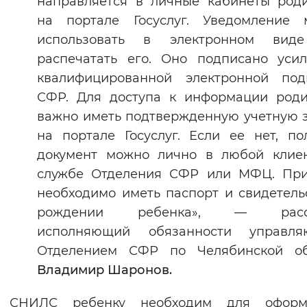
направляется в личные кабинеты род
Вернуть стандартные настройки
на портале Госуслуг. Уведомление 
использовать в электронном вид
распечатать его. Оно подписано уси
квалифицированной электронной под
СФР. Для доступа к информации род
важно иметь подтвержденную учетную 
на портале Госуслуг. Если ее нет, по
документ можно лично в любой клие
службе Отделения СФР или МФЦ. При
необходимо иметь паспорт и свидетель
рождении ребенка», — расск
исполняющий обязанности управля
Отделением СФР по Челябинской об
Владимир Шаронов.
СНИЛС ребенку необходим для оформ