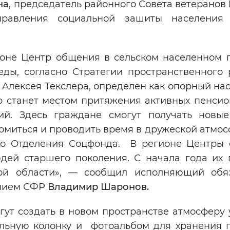
на
, председатель районного Совета ветеранов
управления социальной зашиты населени
ионе Центр общения в сельском населенном п
еды, согласно Стратегии пространственного 
 Алексея Текслера, определен как опорный на
тр станет местом притяжения активных пенсио
й. Здесь граждане смогут получать новые
комиться и проводить время в дружеской атмо
ого Отделения Соцфонда. В регионе Центры
дей старшего поколения. С начала года их 
кой области», — сообщил исполняющий обя
ением СФР
Владимир Шаронов.
гут создать в новом пространстве атмосферу 
альную колонку и фотоальбом для хранения 