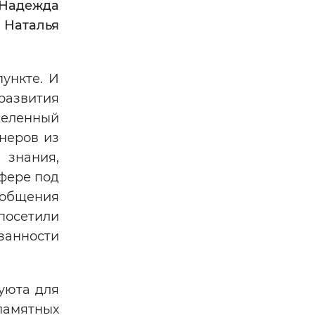
Надежда
я
Наталья
ункте. И
развития
селенный
неров из
 знания,
сфере под
 общения
посетили
занности
уюта для
памятных