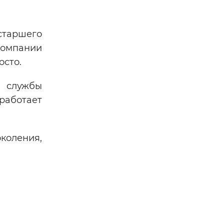
старшего
омпании
осто.
й службы
 работает
коления,