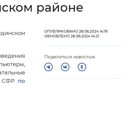
нском районе
 фон
ОПУБЛИКОВАНО 28.06.2024 14:19
единском
ОБНОВЛЕНО 28.06.2024 14:21
оведения
Поделиться новостью
пьютеры,
ательные
та СФР
по
Закрыть