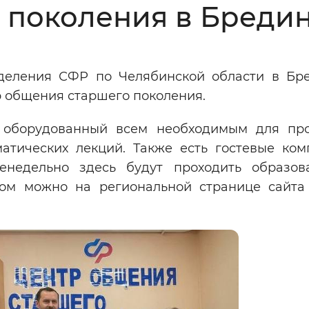
 поколения в Бреди
Инверсивный монохромный
Синий
деления СФР по Челябинской области в Бр
Выключены
р общения старшего поколения.
 оборудованный всем необходимым для пр
ести
Остановить
Повторить
матических лекций. Также есть гостевые ком
енедельно здесь будут проходить образов
иком можно на региональной странице сай