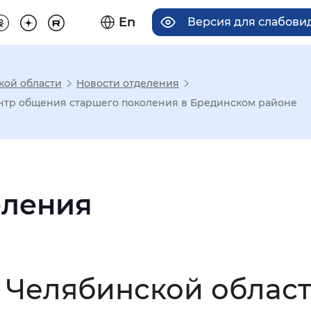
En
Версия для слабов
кой области
Новости отделения
има отображения
нтр общения старшего поколения в Брединском районе
Увеличенный
Крупный
еления
асечками
мальный
Увеличенный
Большо
 Челябинской област