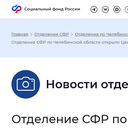
Главная
Отделения СФР
Отделение по Челябинс
Настройка реж
Отделение СФР по Челябинской области открыло Це
Размер шрифта
:
Стандартный
Новости отд
Шрифт
:
Без засечек
С з
Интервал между буквами
:
Нор
Отделение СФР по