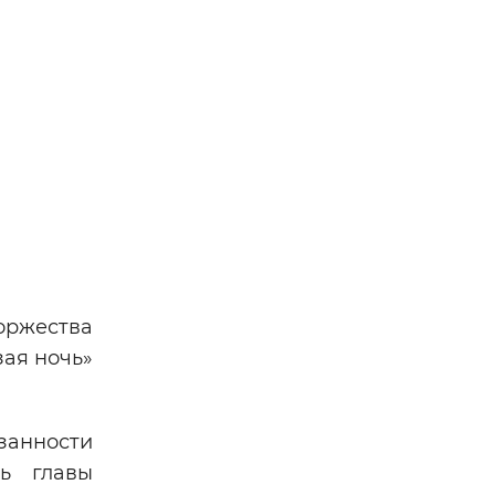
оржества
ая ночь»
анности
ль главы