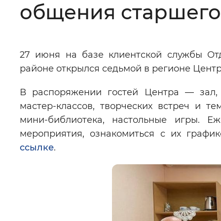
общения старшего
Цвет сайта
:
Монохромный
27 июня на базе клиентской службы От
Изображения
:
Включены
районе открылся седьмой в регионе Цент
В распоряжении гостей Центра — зал,
Звуковой ассистент
:
Воспроизв
мастер-классов, творческих встреч и те
мини-библиотека, настольные игры. Еж
мероприятия, ознакомиться с их граф
ссылке
.
Вернуть стандартные настройки