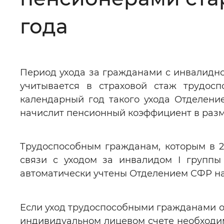
Цвет сайта
:
Монохромный
года
Изображения
:
Включены
Период ухода за гражданами с инвалидно
учитывается в страховой стаж трудос
Звуковой ассистент
:
Воспроизв
календарный год такого ухода Отделени
начислит пенсионный коэффициент в разме
Трудоспособным гражданам, которым в 
Вернуть стандартные настройки
связи с уходом за инвалидом I группы
автоматически учтены Отделением СФР на
Если уход трудоспособными гражданами осу
индивидуальном лицевом счете необходи