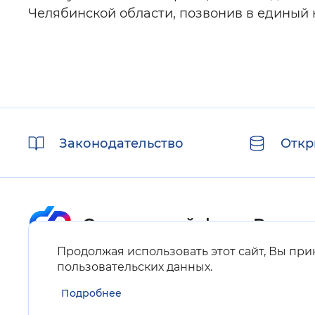
Челябинской области, позвонив в единый ко
Полезные
Законодательство
Откр
ссылки
Продолжая использовать этот сайт, Вы пр
Карта сайта
пользовательских данных
.
Подробнее
Нашли ошибку на сайте?
Выделите фрагмент текста и нажмите Ctrl+ENTER.