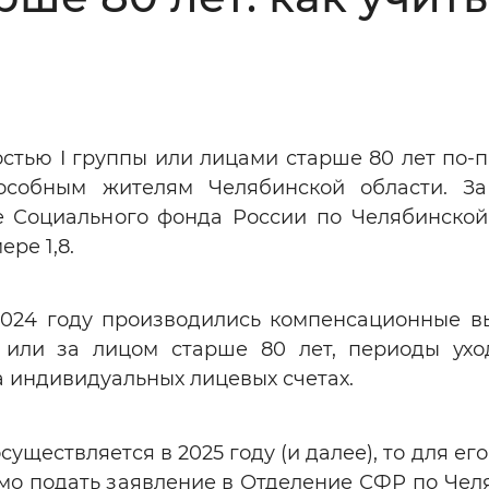
Инверсивный монохромный
Синий
Выключены
стью I группы или лицами старше 80 лет по-
пособным жителям Челябинской области. З
ести
Остановить
Повторить
е Социального фонда России по Челябинской
ре 1,8.
2024 году производились компенсационные в
 или за лицом старше 80 лет, периоды ухо
 индивидуальных лицевых счетах.
ществляется в 2025 году (и далее), то для его
мо подать заявление в Отделение СФР по Чел