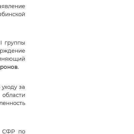
заявление
лябинской
I группы
рждение
олняющий
ронов
.
 уходу за
 области
ленность
я СФР по