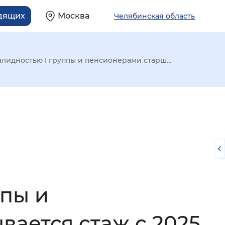
идящих
Москва
Челябинская область
алидностью I группы и пенсионерами старш...
ппы и
й
вается стаж с 2025